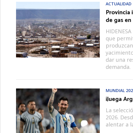
ACTUALIDAD
Provincia 
de gas en
HIDENESA c
que permit
produzcan 
yacimiento
dar una r
demanda.
MUNDIAL 202
¡Juega Arg
La selecci
2026. Desd
alentar a l