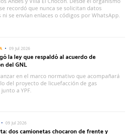
los Andes y Villa El Chocón. Desde el organismo
 se recordó que nunca se solicitan datos
 ni se envían enlaces o códigos por WhatsApp.
A
09 Jul 2026
ó la ley que respaldó al acuerdo de
ón del GNL
vanzar en el marco normativo que acompañará
llo del proyecto de licuefacción de gas
junto a YPF.
09 Jul 2026
ta: dos camionetas chocaron de frente y