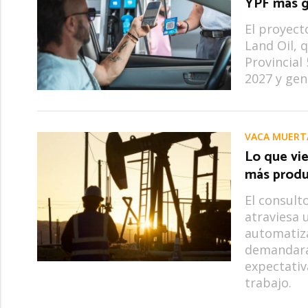
YPF más g
El proyect
Land Oil, 
Provincial
2027 y gen
VACA MUERT
Lo que vie
más produ
El consult
atraviesa 
automatiza
demandará 
expectativ
trabajo.