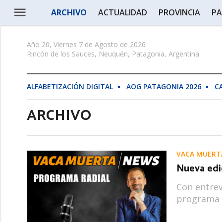
ARCHIVO
ACTUALIDAD
PROVINCIA
PA
Año 20, Viernes 7 de Agosto de 2026
Rincón de los Sauces, Neuquén, Patagonia, Argentina
ALFABETIZACIÓN DIGITAL
AOG PATAGONIA 2026
C
ARCHIVO
VACA MUERT
Nueva edi
Con entrev
programa 