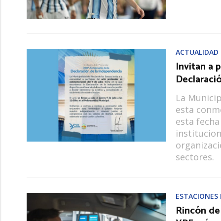
ACTUALIDAD
Invitan a p
Declaraci
La Municip
esta conm
esta fecha
institucio
organizaci
sectores.
ESTACIONES 
Rincón de 