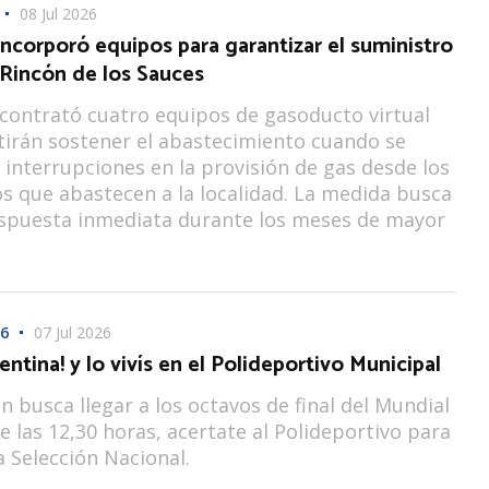
08 Jul 2026
incorporó equipos para garantizar el suministro
 Rincón de los Sauces
ontrató cuatro equipos de gasoducto virtual
irán sostener el abastecimiento cuando se
interrupciones en la provisión de gas desde los
s que abastecen a la localidad. La medida busca
espuesta inmediata durante los meses de mayor
6
07 Jul 2026
entina! y lo vivís en el Polideportivo Municipal
ón busca llegar a los octavos de final del Mundial
e las 12,30 horas, acertate al Polideportivo para
a Selección Nacional.