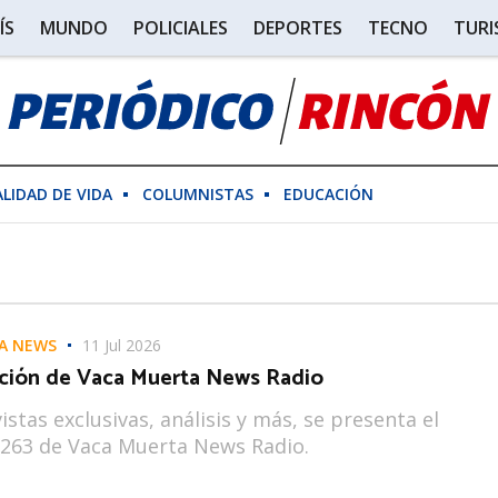
ÍS
MUNDO
POLICIALES
DEPORTES
TECNO
TUR
ALIDAD DE VIDA
COLUMNISTAS
EDUCACIÓN
A NEWS
11 Jul 2026
ción de Vaca Muerta News Radio
istas exclusivas, análisis y más, se presenta el
263 de Vaca Muerta News Radio.