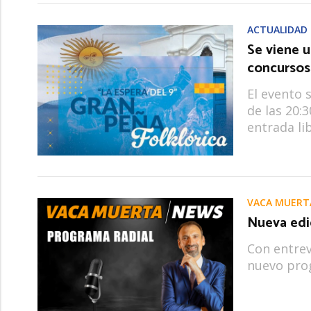
ACTUALIDAD
Se viene u
concursos
El evento s
de las 20:
entrada lib
VACA MUERT
Nueva edi
Con entrev
nuevo prog