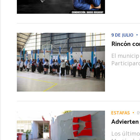
9 DE JULIO
Rincón co
El municipi
Participar
ESTAFAS
0
Advierten
Los último