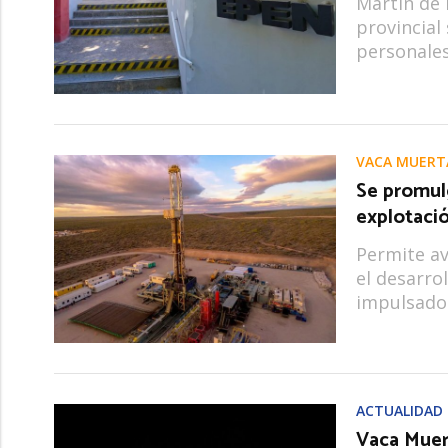
Martín de 
provincial
personales
VACA MUERT
Se promulg
explotaci
Permite a
el desarro
impulsado 
ACTUALIDAD
Vaca Muer