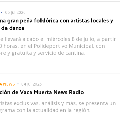
06 Jul 2026
na gran peña folklórica con artistas locales y
 de danza
e llevará a cabo el miércoles 8 de julio, a partir
30 horas, en el Polideportivo Municipal, con
re y gratuita y servicio de cantina.
A NEWS
04 Jul 2026
ción de Vaca Muerta News Radio
istas exclusivas, análisis y más, se presenta un
rama con la actualidad en la región.