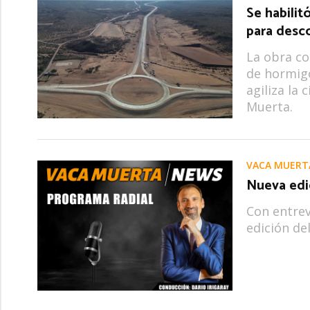
Se habilit
para desco
La obra co
de hormigó
agiliza la 
Muerta.
VACA MUERT
Nueva edi
Con entrev
edición de