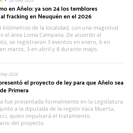
A
28 May 2026
mo en Añelo: ya son 24 los temblores
 al fracking en Neuquén en el 2026
3 kilómetros de la localidad, con una magnitud
en el área Loma Campana. De acuerdo al
to, se registraron 3 eventos en enero, 6 en
 en marzo, 3 en abril y 8 durante mayo.
May 2026
presentó el proyecto de ley para que Añelo sea
 de Primera
iva fue presentada formalmente en la Legislatura
 junto a la diputada de la región Vaca Muerta,
cci, quien impulsará el tratamiento
rio del proyecto.