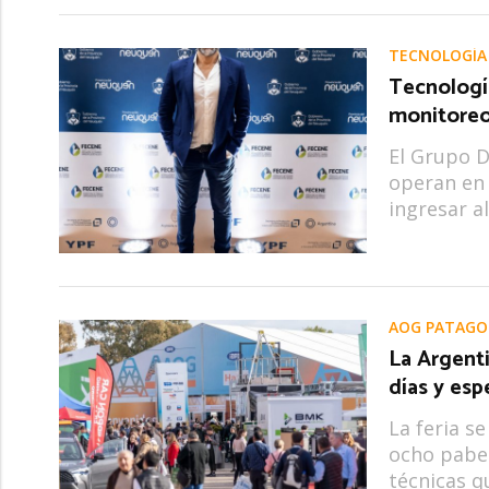
TECNOLOGÍA
Tecnologí
monitoreo 
El Grupo 
operan en 
ingresar a
AOG PATAGO
La Argenti
días y esp
La feria s
ocho pabel
técnicas q