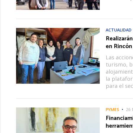
ACTUALIDAD
Realizarán
en Rincón
Las accion
turismo, b
alojamient
la platafo
para el sec
PYMES
26 
Financiam
herramient