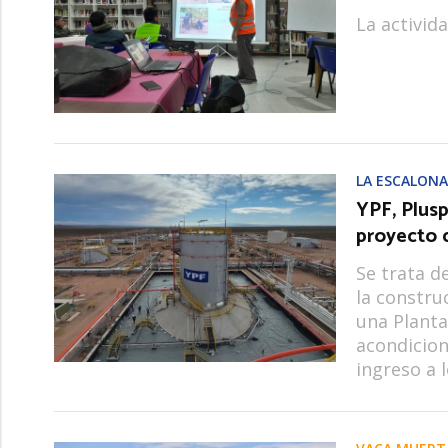
La activida
LA ESCALON
YPF, Plusp
proyecto d
Se trata de
la constru
una Planta
acondicion
ingreso a 