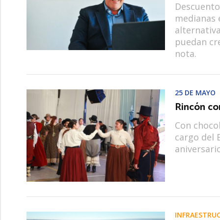
Descuentos
medianas 
alternativ
puedan cre
nota.
25 DE MAYO
Rincón co
Con chocola
cargo del 
aniversari
INFRAESTRUC