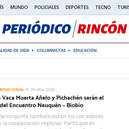
ÍS
MUNDO
POLICIALES
DEPORTES
TECNO
TUR
ALIDAD DE VIDA
COLUMNISTAS
EDUCACIÓN
BINACIONAL
29 May 2026
n Vaca Muerta Añelo y Pichachén serán el
 del Encuentro Neuquén – Biobío
da conjunta también están los corredores
 y la cooperación regional. Participarán