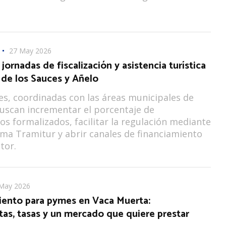
27 May 2026
 jornadas de fiscalización y asistencia turística
 de los Sauces y Añelo
es, coordinadas con las áreas municipales de
uscan incrementar el porcentaje de
os formalizados, facilitar la regulación mediante
rma Tramitur y abrir canales de financiamiento
tor.
May 2026
iento para pymes en Vaca Muerta:
as, tasas y un mercado que quiere prestar