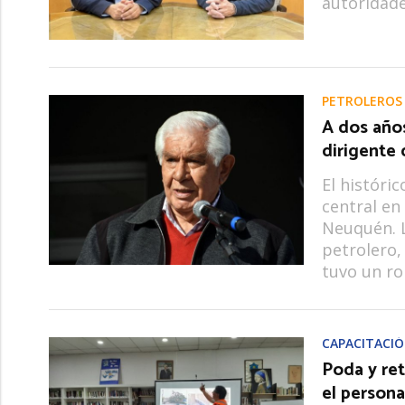
autoridade
PETROLEROS
A dos años
dirigente
El históri
central en 
Neuquén. L
petrolero,
tuvo un ro
CAPACITACI
Poda y ret
el persona