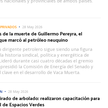
s nacionales y provinciales de ambos países.
 PRIVADOS
28 May 2026
 de la muerte de Guillermo Pereyra, el
 que marcó al petróleo neuquino
co dirigente petrolero sigue siendo una figura
la historia sindical, política y energética de
ideró durante casi cuatro décadas el gremio
 presidió la Comisión de Energía del Senado y
l clave en el desarrollo de Vaca Muerta.
ÓN
28 May 2026
irado de arbolado: realizaron capacitación para
l de Espacios Verdes