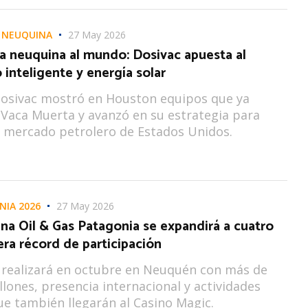
 NEUQUINA
27 May 2026
a neuquina al mundo: Dosivac apuesta al
inteligente y energía solar
Dosivac mostró en Houston equipos que ya
Vaca Muerta y avanzó en su estrategia para
l mercado petrolero de Estados Unidos.
NIA 2026
27 May 2026
na Oil & Gas Patagonia se expandirá a cuatro
era récord de participación
e realizará en octubre en Neuquén con más de
lones, presencia internacional y actividades
ue también llegarán al Casino Magic.