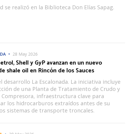
d se realizó en la Biblioteca Don Elías Sapag.
ADA
28 May 2026
etrol, Shell y GyP avanzan en un nuevo
e shale oil en Rincón de los Sauces
l desarrollo La Escalonada. La iniciativa incluye
cción de una Planta de Tratamiento de Crudo y
 Compresora, infraestructura clave para
ar los hidrocarburos extraídos antes de su
los sistemas de transporte troncales.