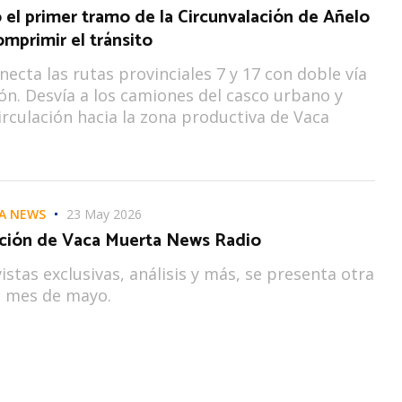
ó el primer tramo de la Circunvalación de Añelo
mprimir el tránsito
necta las rutas provinciales 7 y 17 con doble vía
n. Desvía a los camiones del casco urbano y
circulación hacia la zona productiva de Vaca
A NEWS
23 May 2026
ción de Vaca Muerta News Radio
istas exclusivas, análisis y más, se presenta otra
l mes de mayo.