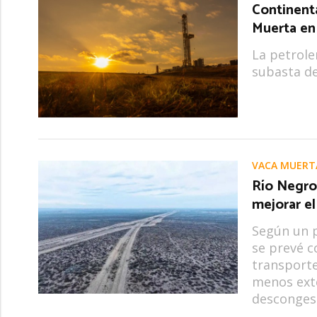
Continent
Muerta en
La petrole
subasta de
VACA MUERT
Río Negro 
mejorar el
Según un p
se prevé c
transporte
menos exte
descongest