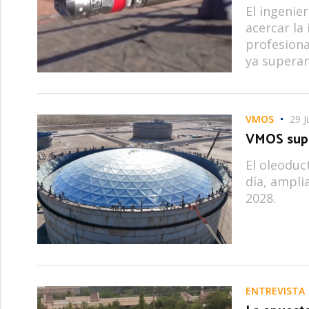
El ingenie
acercar la 
profesiona
ya superan
VMOS
29 J
VMOS supe
El oleoduc
día, ampli
2028.
ENTREVISTA