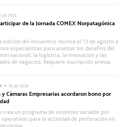
0 Jul 2026
 participar de la Jornada COMEX Norpatagónica
 edición del encuentro reunirá el 13 de agosto a
nce especialistas para analizar los desafíos del
ternacional, la logística, la innovación y las
des de negocios. Requiere inscripción previa.
A
30 Jul 2026
s y Cámaras Empresarias acordaron bono por
idad
o crea un programa de incentivo variable por
 operativos para la actividad de perforación en
Neuquina.