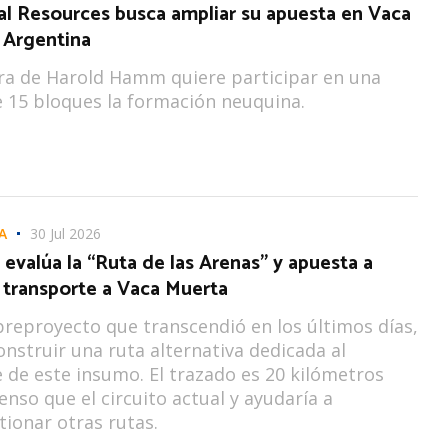
al Resources busca ampliar su apuesta en Vaca
 Argentina
ra de Harold Hamm quiere participar en una
 15 bloques la formación neuquina.
A
30 Jul 2026
evalúa la “Ruta de las Arenas” y apuesta a
 transporte a Vaca Muerta
reproyecto que transcendió en los últimos días,
onstruir una ruta alternativa dedicada al
 de este insumo. El trazado es 20 kilómetros
nso que el circuito actual y ayudaría a
ionar otras rutas.