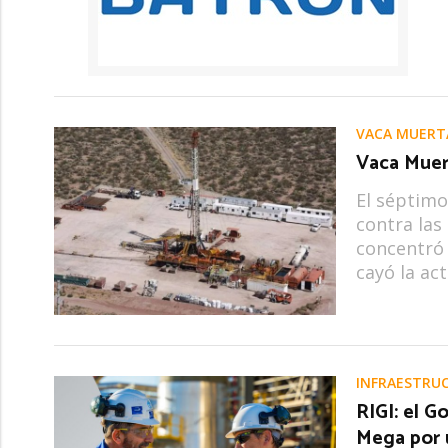
VACA MUERT
Vaca Muert
El séptimo
contra las
concentró 
cayó la act
INFRAESTRU
RIGI: el 
Mega por 