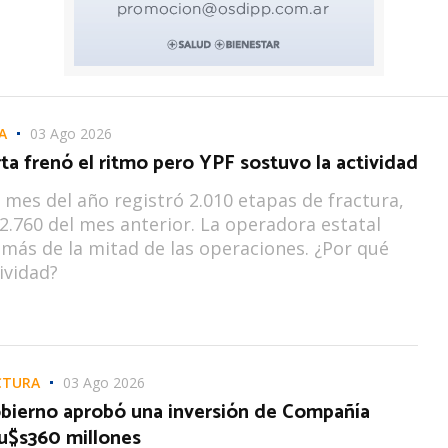
A
03 Ago 2026
a frenó el ritmo pero YPF sostuvo la actividad
 mes del año registró 2.010 etapas de fractura,
 2.760 del mes anterior. La operadora estatal
más de la mitad de las operaciones. ¿Por qué
ividad?
CTURA
03 Ago 2026
Gobierno aprobó una inversión de Compañía
u$s360 millones