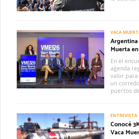
VACA MUERT
Argentina 
Muerta en
En el encu
agenda reg
valor para
un corredo
puertos del
ENTREVISTA
Conocé 3K 
Vaca Muert