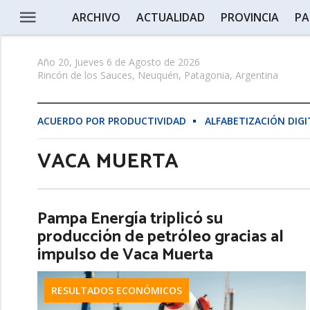
ARCHIVO
ACTUALIDAD
PROVINCIA
PA
Año 20, Jueves 6 de Agosto de 2026
Rincón de los Sauces, Neuquén, Patagonia, Argentina
ACUERDO POR PRODUCTIVIDAD
ALFABETIZACIÓN DIGI
VACA MUERTA
Pampa Energía triplicó su
producción de petróleo gracias al
impulso de Vaca Muerta
RESULTADOS ECONÓMICOS