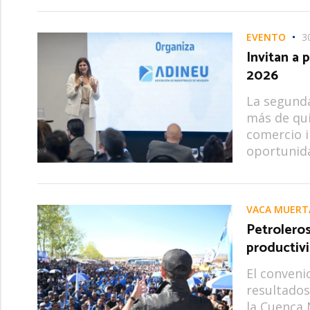
EVENTO
3
Invitan a
2026
La segunda
más de qui
comercio in
oportunida
VACA MUERT
Petrolero
productiv
El conveni
resultados
la Cuenca 