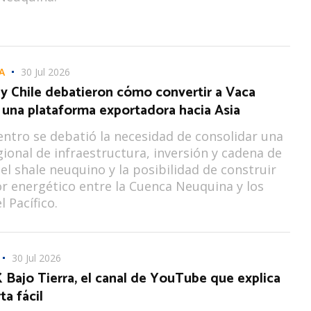
A
30 Jul 2026
y Chile debatieron cómo convertir a Vaca
 una plataforma exportadora hacia Asia
entro se debatió la necesidad de consolidar una
ional de infraestructura, inversión y cadena de
 el shale neuquino y la posibilidad de construir
r energético entre la Cuenca Neuquina y los
 Pacífico.
30 Jul 2026
Bajo Tierra, el canal de YouTube que explica
a fácil