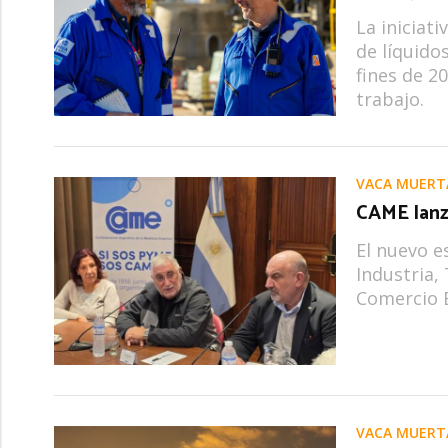
La iniciat
de líquido
fines de 2
trabajo.
VACA MUERT
CAME lanzó
El nuevo e
Industria,
Comercio E
VACA MUERT