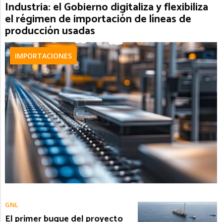
Industria: el Gobierno digitaliza y flexibiliza
el régimen de importación de líneas de
producción usadas
IMPORTACIONES
GNL
El primer buque del proyecto