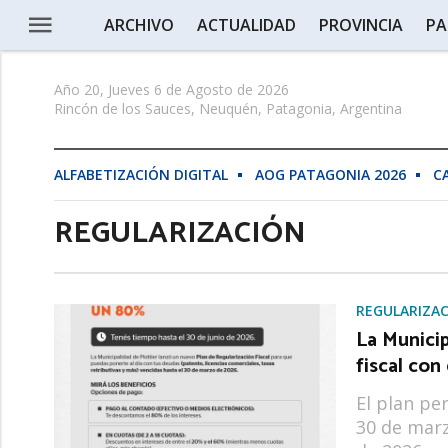
ARCHIVO
ACTUALIDAD
PROVINCIA
PA
Año 20, Jueves 6 de Agosto de 2026
Rincón de los Sauces, Neuquén, Patagonia, Argentina
ALFABETIZACIÓN DIGITAL
AOG PATAGONIA 2026
C
REGULARIZACIÓN
REGULARIZA
La Municip
fiscal con
El plan pe
30 de marz