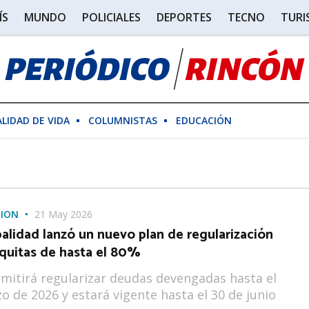
ÍS
MUNDO
POLICIALES
DEPORTES
TECNO
TUR
ALIDAD DE VIDA
COLUMNISTAS
EDUCACIÓN
CIÓN
21 May 2026
alidad lanzó un nuevo plan de regularización
 quitas de hasta el 80%
rmitirá regularizar deudas devengadas hasta el
o de 2026 y estará vigente hasta el 30 de junio