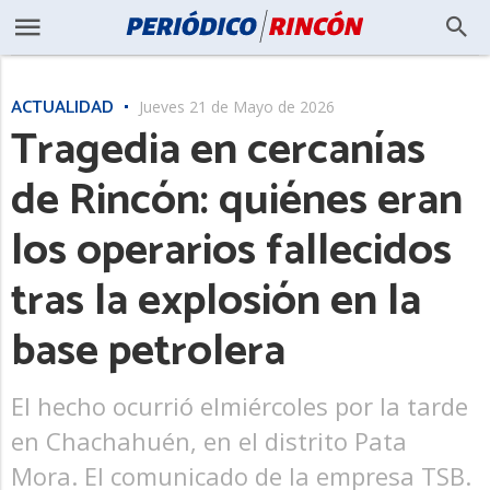
ACTUALIDAD
Jueves 21 de Mayo de 2026
Tragedia en cercanías
de Rincón: quiénes eran
los operarios fallecidos
tras la explosión en la
base petrolera
El hecho ocurrió elmiércoles por la tarde
en Chachahuén, en el distrito Pata
Mora. El comunicado de la empresa TSB.