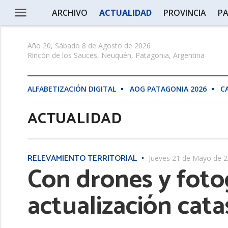
ARCHIVO
ACTUALIDAD
PROVINCIA
PA
Año 20, Sábado 8 de Agosto de 2026
Rincón de los Sauces, Neuquén, Patagonia, Argentina
ALFABETIZACIÓN DIGITAL
AOG PATAGONIA 2026
C
ACTUALIDAD
RELEVAMIENTO TERRITORIAL
Jueves 21 de Mayo de 
Con drones y foto
actualización cata