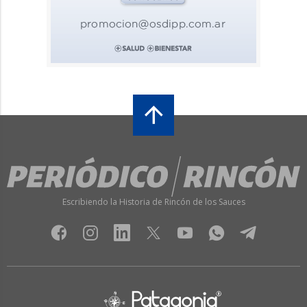
Escribiendo la Historia de Rincón de los Sauces