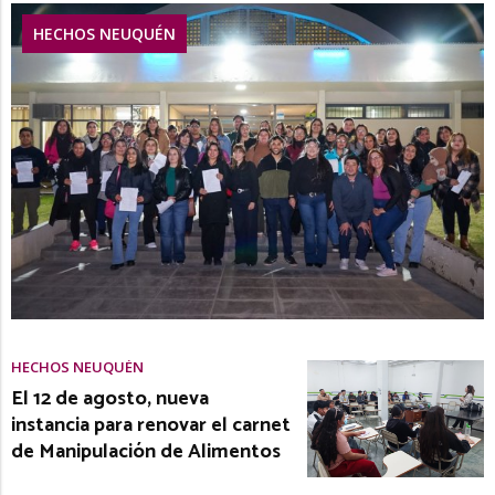
HECHOS NEUQUÉN
HECHOS NEUQUÉN
El 12 de agosto, nueva
instancia para renovar el carnet
de Manipulación de Alimentos