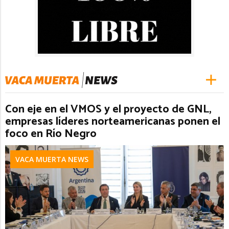
Con eje en el VMOS y el proyecto de GNL,
empresas líderes norteamericanas ponen el
foco en Río Negro
VACA MUERTA NEWS