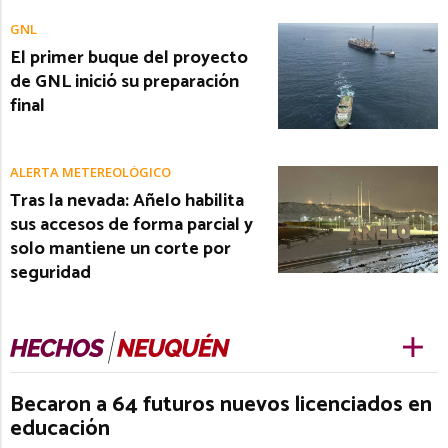
GNL
El primer buque del proyecto
de GNL inició su preparación
final
ALERTA METEREOLÓGICO
Tras la nevada: Añelo habilita
sus accesos de forma parcial y
solo mantiene un corte por
seguridad
Becaron a 64 futuros nuevos licenciados en
educación