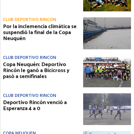
CLUB DEPORTIVO RINCÓN
Por la inclemencia climática se
suspendió la final de la Copa
Neuquén
CLUB DEPORTIVO RINCÓN
Copa Neuquén: Deportivo
Rincón le ganó a Bicicross y
pasó a semifinales
CLUB DEPORTIVO RINCÓN
Deportivo Rincón venció a
Esperanza 4 a 0
COPA NEUQUÉN