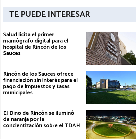
TE PUEDE INTERESAR
Salud licita el primer
mamógrafo digital para el
hospital de Rincón de los
Sauces
Rincón de los Sauces ofrece
financiación sin interés para el
pago de impuestos y tasas
municipales
El Dino de Rincón se iluminó
de naranja por la
concientización sobre el TDAH