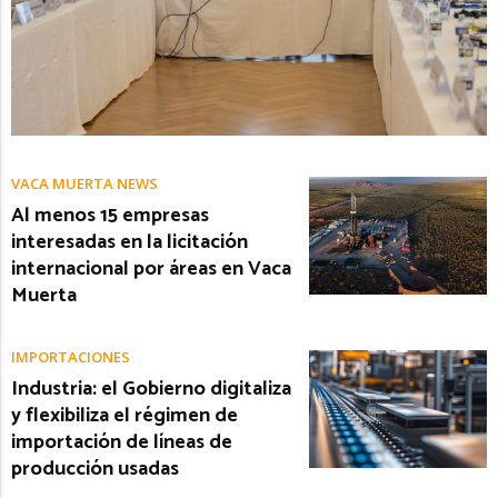
VACA MUERTA NEWS
Al menos 15 empresas
interesadas en la licitación
internacional por áreas en Vaca
Muerta
IMPORTACIONES
Industria: el Gobierno digitaliza
y flexibiliza el régimen de
importación de líneas de
producción usadas