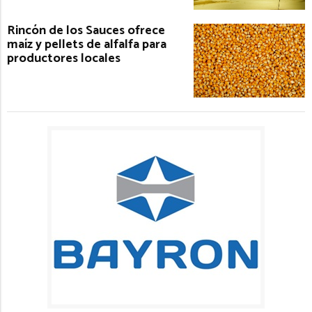
Rincón de los Sauces ofrece
maíz y pellets de alfalfa para
productores locales