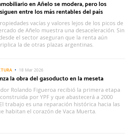
mobiliario en Añelo se modera, pero los
 siguen entre los más rentables del país
opiedades vacías y valores lejos de los picos de
ercado de Añelo muestra una desaceleración. Sin
esde el sector aseguran que la renta aún
riplica la de otras plazas argentinas.
CTURA
18 Mar 2026
nza la obra del gasoducto en la meseta
dor Rolando Figueroa recibió la primera etapa
 construida por YPF y que abastecerá a 2000
El trabajo es una reparación histórica hacia las
ue habitan el corazón de Vaca Muerta.