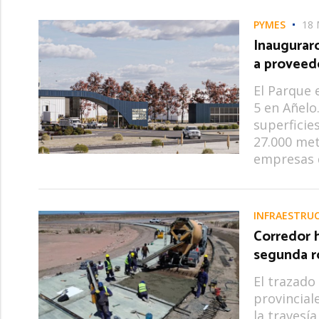
PYMES
18 
Inauguraro
a proveedo
El Parque 
5 en Añelo
superficie
27.000 met
empresas d
INFRAESTRU
Corredor h
segunda r
El trazado
provincial
la travesí