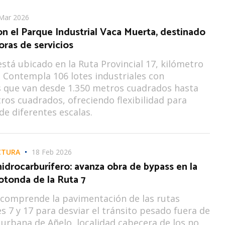
Mar 2026
n el Parque Industrial Vaca Muerta, destinado
ras de servicios
está ubicado en la Ruta Provincial 17, kilómetro
. Contempla 106 lotes industriales con
s que van desde 1.350 metros cuadrados hasta
ros cuadrados, ofreciendo flexibilidad para
e diferentes escalas.
CTURA
18 Feb 2026
idrocarburífero: avanza obra de bypass en la
otonda de la Ruta 7
 comprende la pavimentación de las rutas
es 7 y 17 para desviar el tránsito pesado fuera de
a urbana de Añelo, localidad cabecera de los no