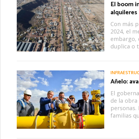
El boom in
alquileres
Con más pr
2024, el m
embargo, d
duplica o t
INFRAESTRU
Añelo: ava
El goberna
de la obra
personas. 
familias q