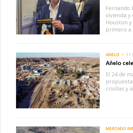
Fernando B
vivienda y
Houston y 
primero a 
AÑELO
11 
Añelo cele
El 24 de m
propuesta
criollas y 
MERCADO IN