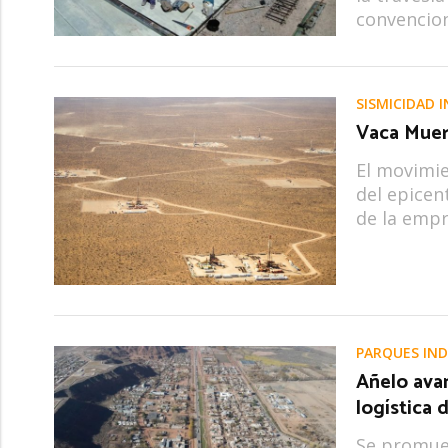
convencion
SISMICIDAD 
Vaca Muer
El movimie
del epicen
de la empr
PARQUES IND
Añelo avan
logística 
Se promuev