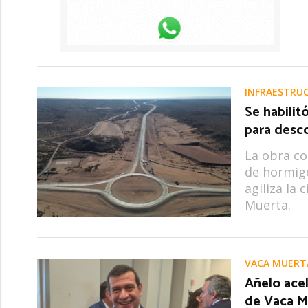
INFRAESTRUC
Se habilit
para desco
La obra co
de hormigó
agiliza la 
Muerta.
VACA MUERT
Añelo ace
de Vaca M