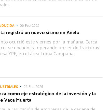
ales.
INDUCIDA
06 Feb 2026
ta registró un nuevo sismo en Añelo
nto ocurrió este viernes por la mañana. Cerca
tro, se encuentra operando un set de fracturas
esa YPF, en el área Loma Campana.
USTRIALES
06 Ene 2026
za como eje estratégico de la inversión y la
de Vaca Muerta
e la radicación de empresas de la cadena de