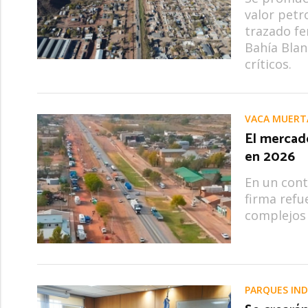
valor petr
trazado fe
Bahía Blan
críticos.
VACA MUERT
El mercad
en 2026
En un cont
firma refu
complejos 
PARQUES IND