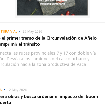
TURA VIAL
25 May 2026
ó el primer tramo de la Circunvalación de Añelo
mprimir el tránsito
necta las rutas provinciales 7 y 17 con doble vía
n. Desvía a los camiones del casco urbano y
circulación hacia la zona productiva de Vaca
A
12 May 2026
lera obras y busca ordenar el impacto del boom
uerta