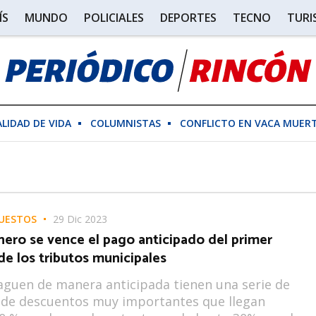
ÍS
MUNDO
POLICIALES
DEPORTES
TECNO
TUR
ALIDAD DE VIDA
COLUMNISTAS
CONFLICTO EN VACA MUER
PUESTOS
29 Dic 2023
nero se vence el pago anticipado del primer
e los tributos municipales
guen de manera anticipada tienen una serie de
 de descuentos muy importantes que llegan