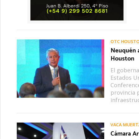
OTC HOUST
Neuquén a
Houston
El goberna
Estados Un
Conference
provincia 
infraestru
VACA MUERT
Cámara Ar