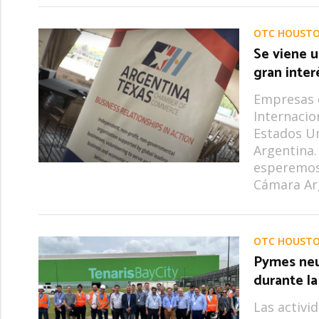
OTC HOUST
Se viene 
gran inter
Empresas 
Internacio
Estados Un
Argentina.
esperemos
Cámara Ar
OTC HOUST
Pymes neu
durante l
Las activi