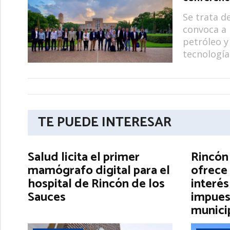
Se trata d
convoca a 
petróleo y
tecnología
TE PUEDE INTERESAR
Salud licita el primer
Rincón
mamógrafo digital para el
ofrece 
hospital de Rincón de los
interés
Sauces
impues
munici