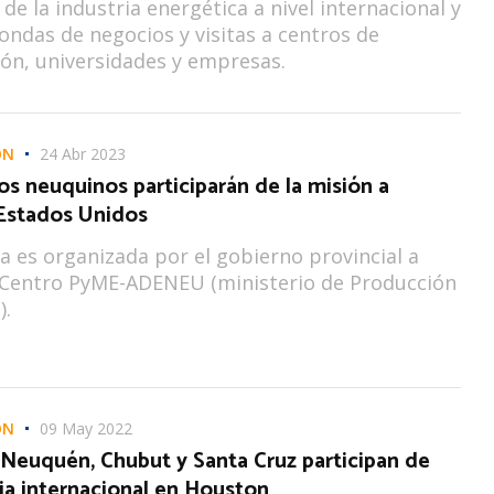
de la industria energética a nivel internacional y
rondas de negocios y visitas a centros de
ión, universidades y empresas.
ON
24 Abr 2023
s neuquinos participarán de la misión a
Estados Unidos
iva es organizada por el gobierno provincial a
 Centro PyME-ADENEU (ministerio de Producción
).
ON
09 May 2022
Neuquén, Chubut y Santa Cruz participan de
ia internacional en Houston