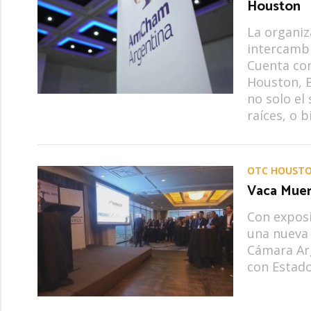
Houston
La organiz
intercambi
Cuenta con
Houston, B
no solo el
raíces, o b
OTC HOUST
Vaca Muer
Con exposi
una nueva 
Cámara Arg
con Estado