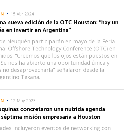
ON
15 Abr 2024
una nueva edición de la OTC Houston: “hay un
és en invertir en Argentina”
de Neuquén participarán en mayo de la Feria
nal Offshore Technology Conference (OTC) en
idos. “Creemos que los ojos están puestos en
 Se nos ha abierto una oportunidad única y
 no desaprovecharla” señalaron desde la
gentino Texana.
ON
12 May 2023
quinas concretaron una nutrida agenda
a séptima misión empresaria a Houston
dades incluyeron eventos de networking con