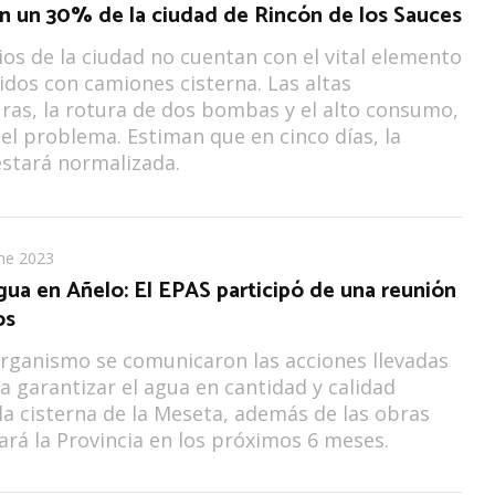
en un 30% de la ciudad de Rincón de los Sauces
ios de la ciudad no cuentan con el vital elemento
tidos con camiones cisterna. Las altas
as, la rotura de dos bombas y el alto consumo,
el problema. Estiman que en cinco días, la
estará normalizada.
ne 2023
gua en Añelo: El EPAS participó de una reunión
os
rganismo se comunicaron las acciones llevadas
a garantizar el agua en cantidad y calidad
la cisterna de la Meseta, además de las obras
ará la Provincia en los próximos 6 meses.