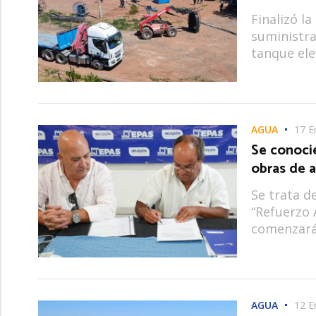
Finalizó la
suministra
tanque ele
AGUA
17 E
Se conoci
obras de 
Se trata d
“Refuerzo 
comenzarán
AGUA
12 E