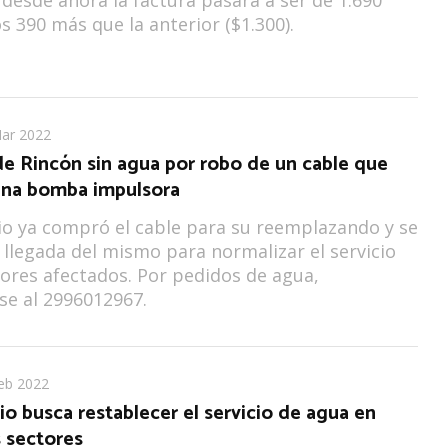
s 390 más que la anterior ($1.300).
ar 2022
de Rincón sin agua por robo de un cable que
una bomba impulsora
io ya compró el cable para su reemplazando y se
 llegada del mismo para normalizar el servicio
tores afectados. Por pedidos de agua,
e al 2996012967.
eb 2022
io busca restablecer el servicio de agua en
s sectores