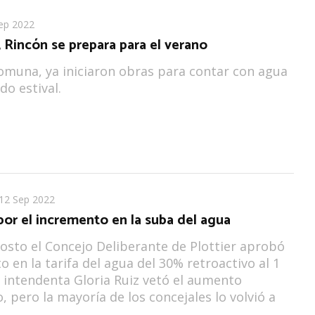
ep 2022
 Rincón se prepara para el verano
omuna, ya iniciaron obras para contar con agua
do estival.
12 Sep 2022
or el incremento en la suba del agua
gosto el Concejo Deliberante de Plottier aprobó
 en la tarifa del agua del 30% retroactivo al 1
La intendenta Gloria Ruiz vetó el aumento
, pero la mayoría de los concejales lo volvió a