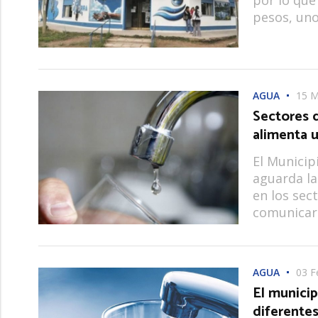
pesos, uno
AGUA
15 M
Sectores 
alimenta 
El Municip
aguarda la
en los sec
comunicars
AGUA
03 F
El municip
diferente