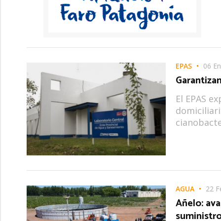
EPAS
06 E
Garantizan
El EPAS ex
domiciliar
cianobacte
AGUA
22 F
Añelo: ava
suministr