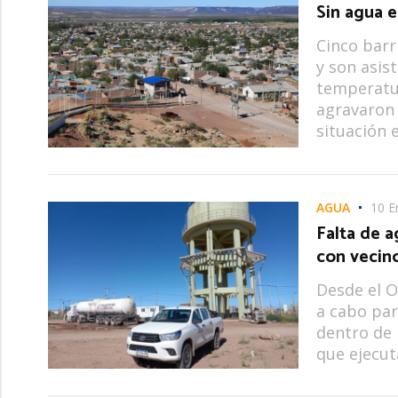
Sin agua 
Cinco barr
y son asis
temperatur
agravaron 
situación 
AGUA
10 E
Falta de a
con vecin
Desde el O
a cabo par
dentro de 
que ejecut