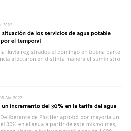
r 2022
a situación de los servicios de agua potable
 por el temporal
y la lluvia registrados el domingo en buena parte
incia afectaron en distinta manera el suministro
08 Abr 2022
 un incremento del 30% en la tarifa del agua
 Deliberante de Plottier aprobó por mayoría un
l 30% en el agua a partir de este mismo mes,
 desde ahora la factura pasará a ser de 1.690