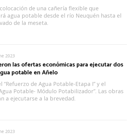
 colocación de una cañería flexible que
rá agua potable desde el río Neuquén hasta el
vado de la meseta.
ne 2023
eron las ofertas económicas para ejecutar dos
agua potable en Añelo
el “Refuerzo de Agua Potable-Etapa I” y el
Agua Potable- Módulo Potabilizador”. Las obras
 a ejecutarse a la brevedad.
ne 2023