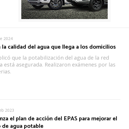
ne 2024
 la calidad del agua que llega a los domicilios
plicó que la potabilización del agua de la red
ia está asegurada. Realizaron exámenes por las
rias.
eb 2023
nza el plan de acción del EPAS para mejorar el
o de agua potable