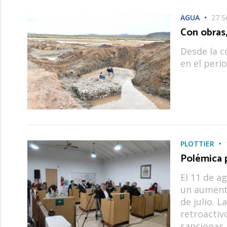
AGUA
27 S
Con obras,
Desde la c
en el perio
PLOTTIER
Polémica p
El 11 de a
un aumento
de julio. 
retroactivo
sancionar.