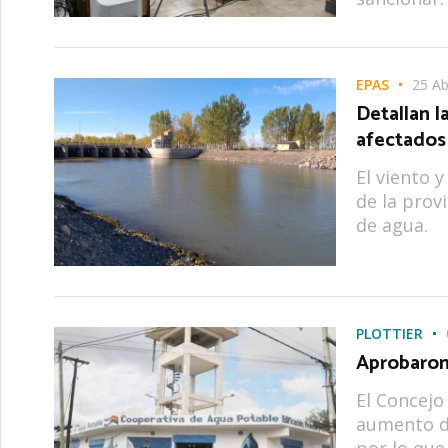
EPAS
25 Ab
Detallan l
afectados
El viento 
de la prov
de agua.
PLOTTIER
Aprobaron
El Concejo
aumento de
por lo que