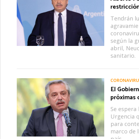
restricció
Tendrán lu
agravamien
coronaviru
según la g
abril, Neu
sanitario.
CORONAVIRU
El Gobiern
próximas 
Se espera 
Urgencia q
para conte
marco de l
país.