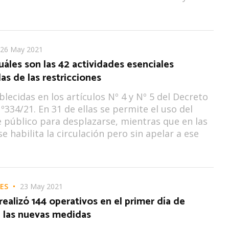
26 May 2021
Cuáles son las 42 actividades esenciales
s de las restricciones
blecidas en los artículos Nº 4 y Nº 5 del Decreto
º334/21. En 31 de ellas se permite el uso del
 público para desplazarse, mientras que en las
e habilita la circulación pero sin apelar a ese
ES
23 May 2021
 realizó 144 operativos en el primer día de
e las nuevas medidas