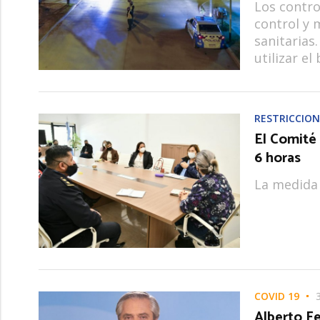
Los contro
control y 
sanitarias
utilizar el 
RESTRICCION
El Comité 
6 horas
La medida 
COVID 19
Alberto F