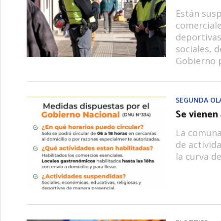
Están susp
comerciales
deportivas,
sociales, 
Gobierno p
SEGUNDA OL
Se vienen 
La comuna 
de activida
la curva d