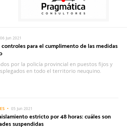
06 Jun 2021
s controles para el cumplimento de las medidas
o
dos por la policía provincial en puestos fijos y
splegados en todo el territorio neuquino.
ES
05 Jun 2021
aislamiento estricto por 48 horas: cuáles son
dades suspendidas