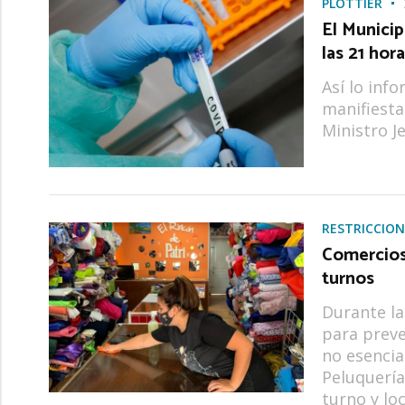
PLOTTIER
El Municip
las 21 hor
Así lo inf
manifiesta
Ministro J
RESTRICCION
Comercios 
turnos
Durante la
para preve
no esencia
Peluquería
turno y lo