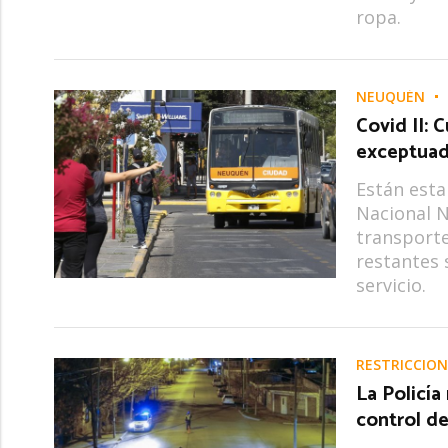
ropa.
NEUQUÉN
Covid II: 
exceptuada
Están esta
Nacional N
transporte
restantes s
servicio.
RESTRICCION
La Policía
control d