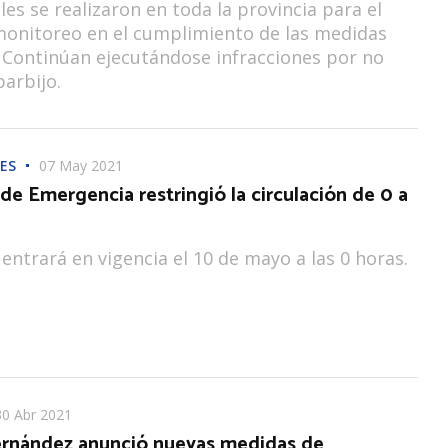
les se realizaron en toda la provincia para el
monitoreo en el cumplimiento de las medidas
. Continúan ejecutándose infracciones por no
barbijo.
ES
07 May 2021
de Emergencia restringió la circulación de 0 a
entrará en vigencia el 10 de mayo a las 0 horas.
30 Abr 2021
ernández anunció nuevas medidas de