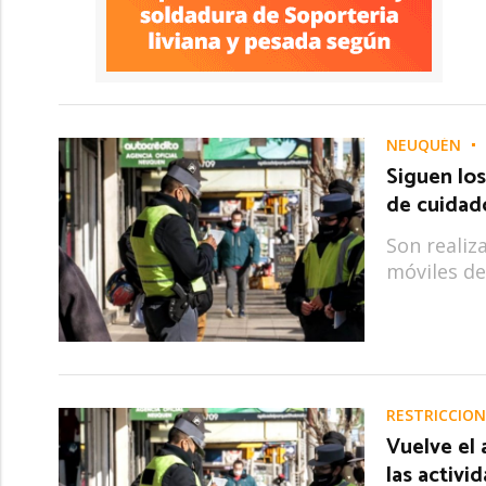
NEUQUÉN
Siguen lo
de cuidad
Son realiza
móviles de
RESTRICCION
Vuelve el 
las activi