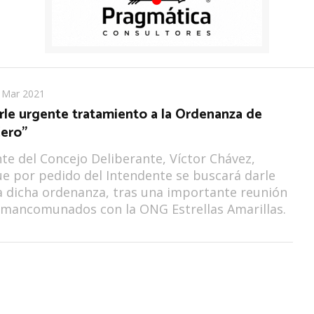
 Mar 2021
rle urgente tratamiento a la Ordenanza de
Cero”
nte del Concejo Deliberante, Víctor Chávez,
e por pedido del Intendente se buscará darle
a dicha ordenanza, tras una importante reunión
 mancomunados con la ONG Estrellas Amarillas.