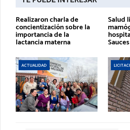
TE PUEDE INTERESAR
Realizaron charla de
Salud l
concientización sobre la
mamógr
importancia de la
hospita
lactancia materna
Sauces
ACTUALIDAD
LICITAC