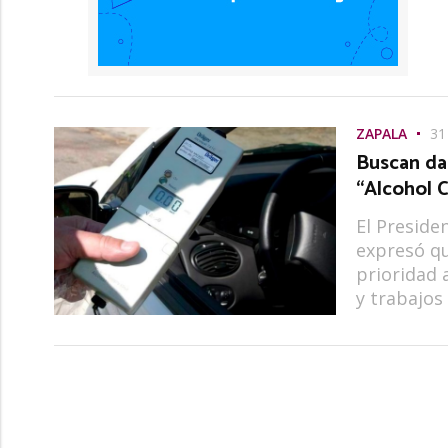
ZAPALA
31
Buscan da
“Alcohol 
El Preside
expresó qu
prioridad 
y trabajos