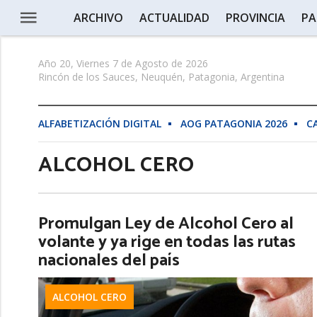
ARCHIVO
ACTUALIDAD
PROVINCIA
PA
Año 20, Viernes 7 de Agosto de 2026
Rincón de los Sauces, Neuquén, Patagonia, Argentina
ALFABETIZACIÓN DIGITAL
AOG PATAGONIA 2026
C
ALCOHOL CERO
Promulgan Ley de Alcohol Cero al
volante y ya rige en todas las rutas
nacionales del país
ALCOHOL CERO