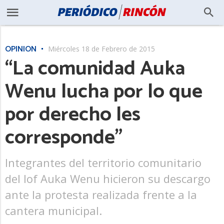
OPINIÓN
Miércoles 18 de Febrero de 2015
“La comunidad Auka
Wenu lucha por lo que
por derecho les
corresponde”
Integrantes del territorio comunitario
del lof Auka Wenu hicieron su descargo
ante la protesta realizada frente a la
cantera municipal.