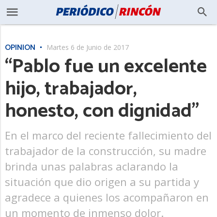
OPINIÓN
Martes 6 de Junio de 2017
“Pablo fue un excelente
hijo, trabajador,
honesto, con dignidad”
En el marco del reciente fallecimiento del
trabajador de la construcción, su madre
brinda unas palabras aclarando la
situación que dio origen a su partida y
agradece a quienes los acompañaron en
un momento de inmenso dolor.