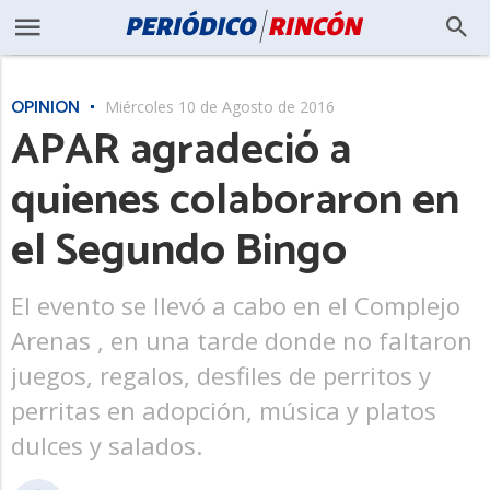
OPINIÓN
Miércoles 10 de Agosto de 2016
APAR agradeció a
quienes colaboraron en
el Segundo Bingo
El evento se llevó a cabo en el Complejo
Arenas , en una tarde donde no faltaron
juegos, regalos, desfiles de perritos y
perritas en adopción, música y platos
dulces y salados.