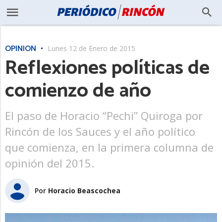
OPINIÓN
Lunes 12 de Enero de 2015
Reflexiones políticas de
comienzo de año
El paso de Horacio “Pechi” Quiroga por
Rincón de los Sauces y el año político
que comienza, en la primera columna de
opinión del 2015.
Por
Horacio Beascochea