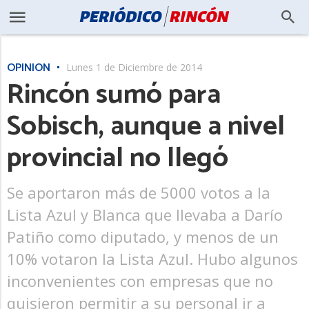
OPINIÓN
Lunes 1 de Diciembre de 2014
Rincón sumó para
Sobisch, aunque a nivel
provincial no llegó
Se aportaron más de 5000 votos a la
Lista Azul y Blanca que llevaba a Darío
Patiño como diputado, y menos de un
10% votaron la Lista Azul. Hubo algunos
inconvenientes con empresas que no
quisieron permitir a su personal ir a