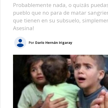
Probablemente nada, o quizás puedas a
pueblo que no para de matar sangrien
que tienen en su subsuelo, simplemen
Asesina!
Por
Darío Hernán Irigaray