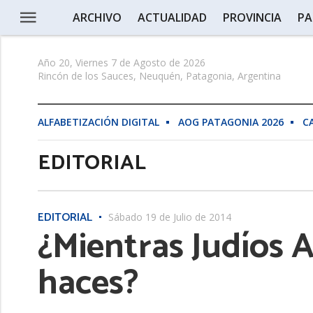
ARCHIVO
ACTUALIDAD
PROVINCIA
PA
Año 20, Viernes 7 de Agosto de 2026
Rincón de los Sauces, Neuquén, Patagonia, Argentina
ALFABETIZACIÓN DIGITAL
AOG PATAGONIA 2026
C
EDITORIAL
EDITORIAL
Sábado 19 de Julio de 2014
¿Mientras Judíos 
haces?