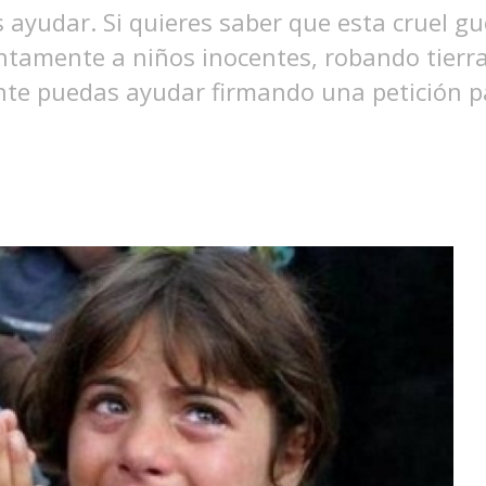
yudar. Si quieres saber que esta cruel gue
tamente a niños inocentes, robando tierra
te puedas ayudar firmando una petición pa