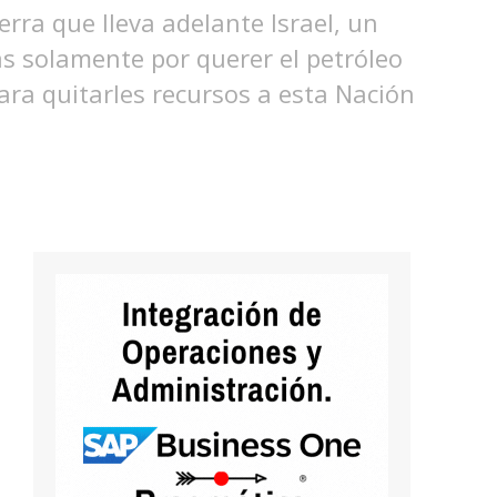
rra que lleva adelante Israel, un
s solamente por querer el petróleo
ra quitarles recursos a esta Nación