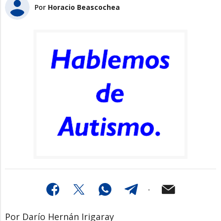
Por
Horacio Beascochea
Por Darío Hernán Irigaray