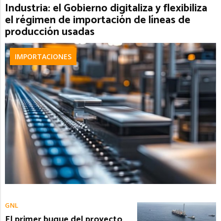
Industria: el Gobierno digitaliza y flexibiliza
el régimen de importación de líneas de
producción usadas
IMPORTACIONES
GNL
El primer buque del proyecto