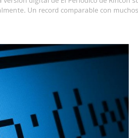
 versión digital de El Periódico de Rincón 
mente. Un record comparable con muchos si