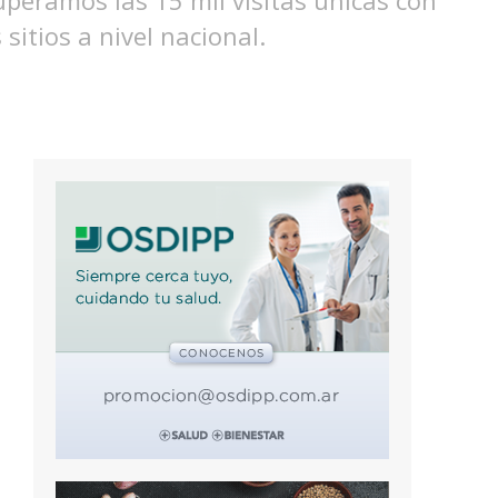
superamos las 15 mil visitas únicas con
tios a nivel nacional.