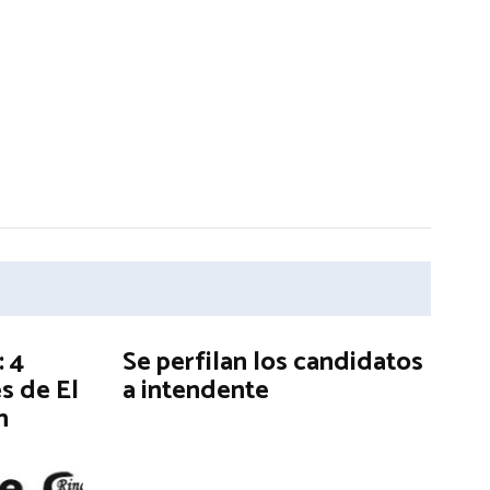
: 4
Se perfilan los candidatos
s de El
a intendente
n