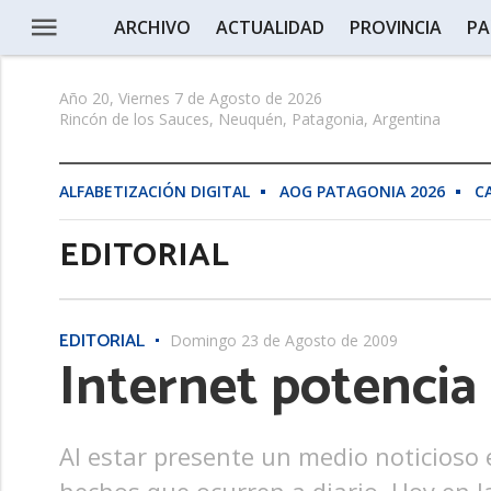
ARCHIVO
ACTUALIDAD
PROVINCIA
PA
Año 20, Viernes 7 de Agosto de 2026
Rincón de los Sauces, Neuquén, Patagonia, Argentina
ALFABETIZACIÓN DIGITAL
AOG PATAGONIA 2026
C
EDITORIAL
EDITORIAL
Domingo 23 de Agosto de 2009
Internet potencia
Al estar presente un medio noticioso 