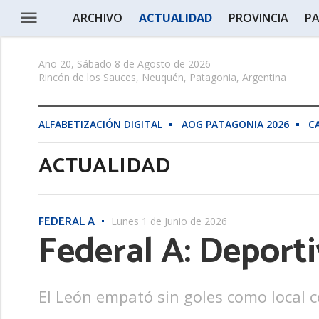
ARCHIVO
ACTUALIDAD
PROVINCIA
PA
Año 20, Sábado 8 de Agosto de 2026
Rincón de los Sauces, Neuquén, Patagonia, Argentina
ALFABETIZACIÓN DIGITAL
AOG PATAGONIA 2026
C
ACTUALIDAD
FEDERAL A
Lunes 1 de Junio de 2026
Federal A: Depor
El León empató sin goles como local c