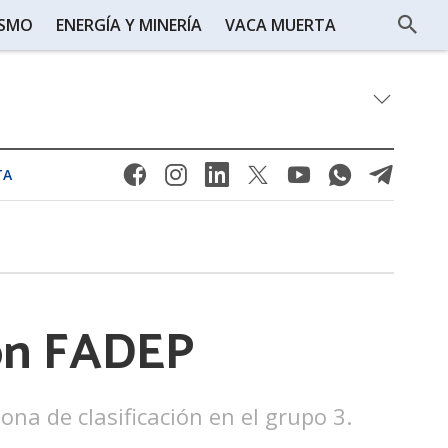
ISMO
ENERGÍA Y MINERÍA
VACA MUERTA
TA
con FADEP
na de clasificación en el grupo 3.