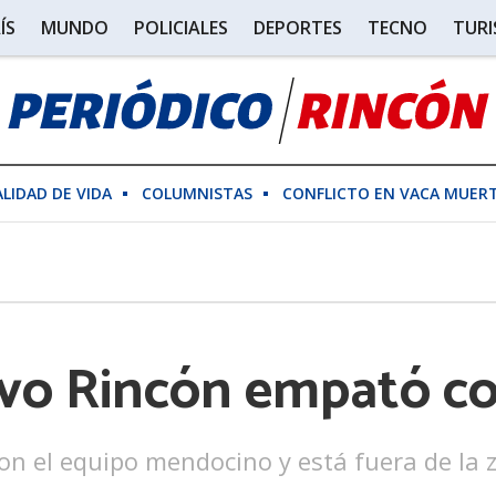
ÍS
MUNDO
POLICIALES
DEPORTES
TECNO
TUR
ALIDAD DE VIDA
COLUMNISTAS
CONFLICTO EN VACA MUER
tivo Rincón empató 
on el equipo mendocino y está fuera de la zo