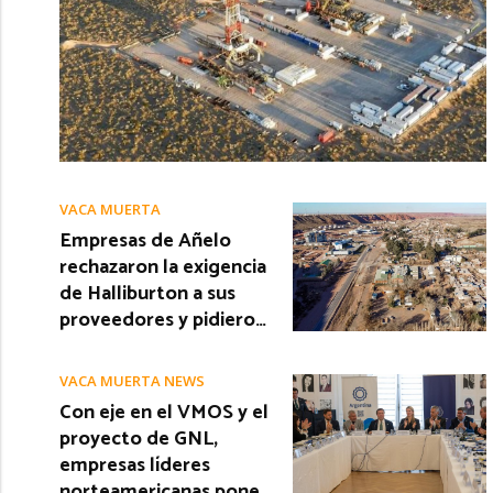
VACA MUERTA
Empresas de Añelo
rechazaron la exigencia
de Halliburton a sus
proveedores y pidiero…
VACA MUERTA NEWS
Con eje en el VMOS y el
proyecto de GNL,
empresas líderes
norteamericanas pone…