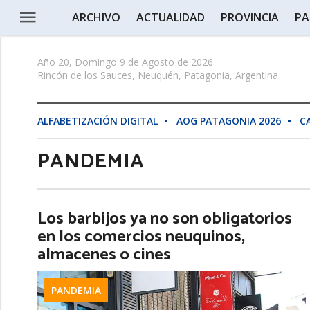
ARCHIVO
ACTUALIDAD
PROVINCIA
PA
Año 20, Domingo 9 de Agosto de 2026
Rincón de los Sauces, Neuquén, Patagonia, Argentina
ALFABETIZACIÓN DIGITAL
AOG PATAGONIA 2026
C
PANDEMIA
Los barbijos ya no son obligatorios
en los comercios neuquinos,
almacenes o cines
PANDEMIA