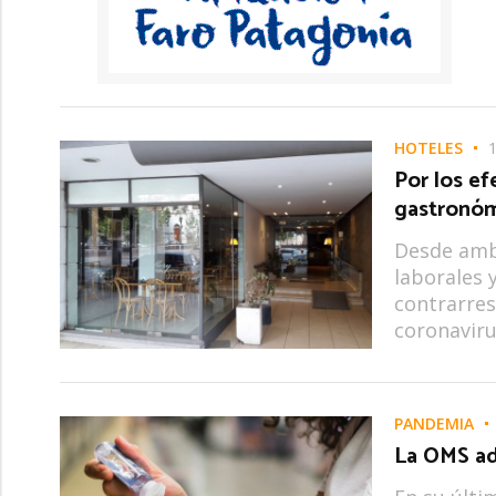
HOTELES
1
Por los ef
gastronóm
Desde ambo
laborales 
contrarres
coronaviru
PANDEMIA
La OMS ad