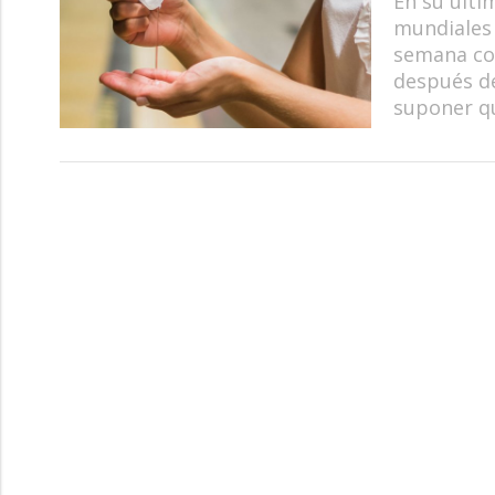
En su últi
mundiales
semana con
después de
suponer qu