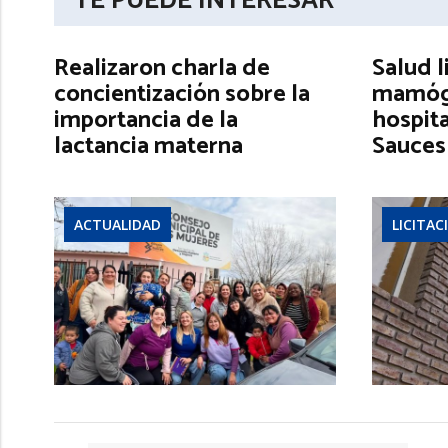
TE PUEDE INTERESAR
Realizaron charla de
Salud l
concientización sobre la
mamógr
importancia de la
hospita
lactancia materna
Sauces
ACTUALIDAD
LICITAC