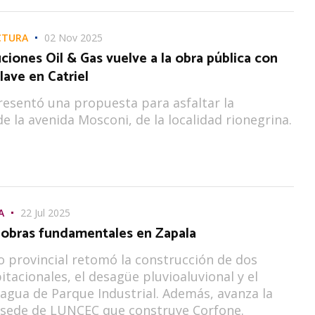
CTURA
02 Nov 2025
ciones Oil & Gas vuelve a la obra pública con
lave en Catriel
resentó una propuesta para asfaltar la
de la avenida Mosconi, de la localidad rionegrina.
A
22 Jul 2025
 obras fundamentales en Zapala
o provincial retomó la construcción de dos
itacionales, el desagüe pluvioaluvional y el
agua de Parque Industrial. Además, avanza la
 sede de LUNCEC que construye Corfone.