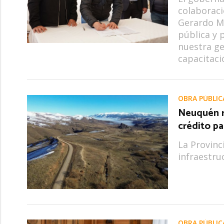
colaboraci
Gerardo Ma
pública y 
nuestra ge
capacitaci
OBRA PÚBLIC
Neuquén r
crédito pa
La Provinc
infraestru
OBRA PÚBLIC