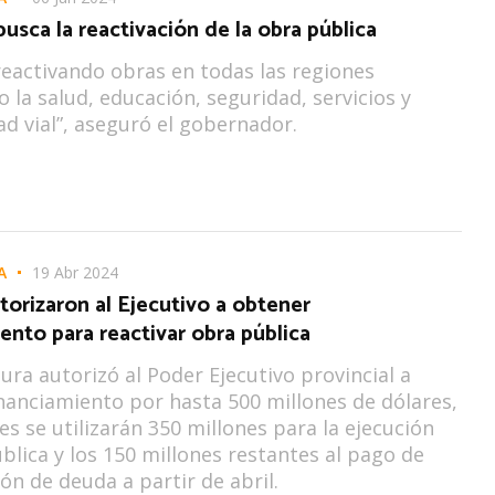
sca la reactivación de la obra pública
eactivando obras en todas las regiones
o la salud, educación, seguridad, servicios y
ad vial”, aseguró el gobernador.
A
19 Abr 2024
utorizaron al Ejecutivo a obtener
ento para reactivar obra pública
tura autorizó al Poder Ejecutivo provincial a
nanciamiento por hasta 500 millones de dólares,
es se utilizarán 350 millones para la ejecución
blica y los 150 millones restantes al pago de
ón de deuda a partir de abril.