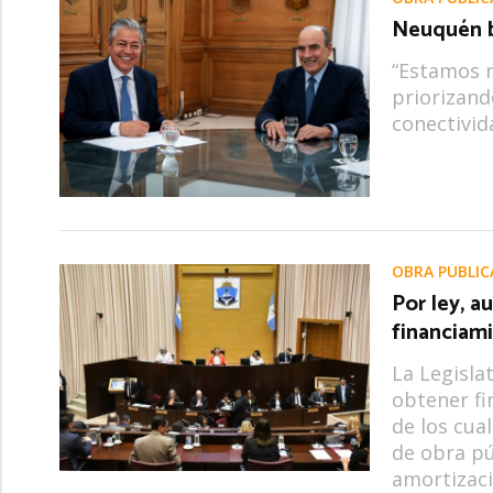
Neuquén bu
“Estamos r
priorizand
conectivid
OBRA PÚBLIC
Por ley, a
financiami
La Legisla
obtener fi
de los cual
de obra pú
amortizaci