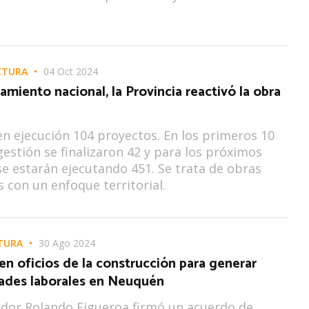
CTURA
04 Oct 2024
iamiento nacional, la Provincia reactivó la obra
n ejecución 104 proyectos. En los primeros 10
estión se finalizaron 42 y para los próximos
se estarán ejecutando 451. Se trata de obras
s con un enfoque territorial.
TURA
30 Ago 2024
n oficios de la construcción para generar
ades laborales en Neuquén
dor Rolando Figueroa firmó un acuerdo de