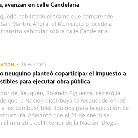
, avanzan en calle Candelaria
 quedó habilitado el tramo que comprende
. San Martín. Ahora, el Municipio procede a
 transito vehicular sobre calle Candelaria.
NACIÓN
16 Ene 2026
o neuquino planteó coparticipar el impuesto a
tibles para ejecutar obra pública
dor de Neuquén, Rolando Figueroa, reiteró la
de que la Nación distribuya lo recaudado en los
a los combustibles líquidos para la ejecución de
structura. Adelantó que el 21 de enero se
n el ministro del Interior de la Nación, Diego