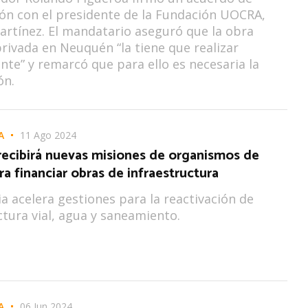
ón con el presidente de la Fundación UOCRA,
rtínez. El mandatario aseguró que la obra
privada en Neuquén “la tiene que realizar
nte” y remarcó que para ello es necesaria la
ón.
A
11 Ago 2024
ecibirá nuevas misiones de organismos de
ra financiar obras de infraestructura
ia acelera gestiones para la reactivación de
ctura vial, agua y saneamiento.
A
06 Jun 2024