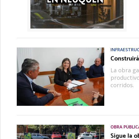
INFRAESTRU
Construirá
La obra ga
productivo
corridos.
OBRA PÚBLIC
Sigue la o