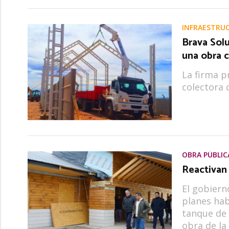
INFRAESTRU
Brava Solu
una obra c
La firma p
colectora 
OBRA PÚBLIC
Reactivan
El gobiern
planes hab
tanque de 
obra de la