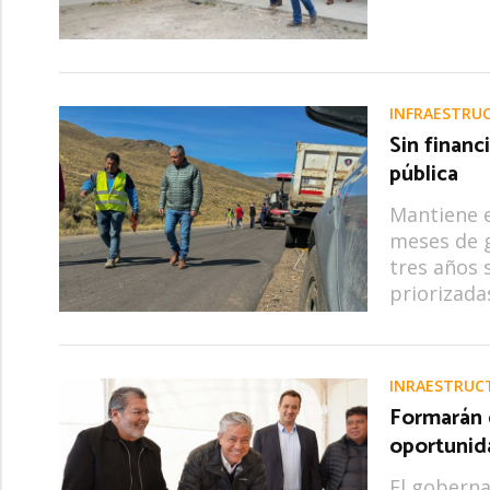
INFRAESTRU
Sin financ
pública
Mantiene e
meses de g
tres años 
priorizada
INRAESTRUC
Formarán e
oportunid
El goberna