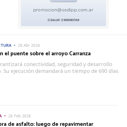
CTURA
28 Abr 2026
n el puente sobre el arroyo Carranza
rantizará conectividad, seguridad y desarrollo
. Su ejecución demandará un tiempo de 690 días
A
26 Feb 2026
bra de asfalto: luego de repavimentar