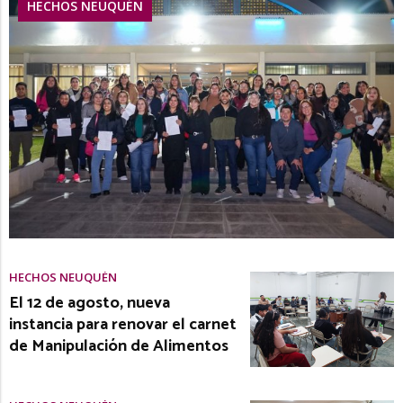
HECHOS NEUQUÉN
HECHOS NEUQUÉN
El 12 de agosto, nueva
instancia para renovar el carnet
de Manipulación de Alimentos