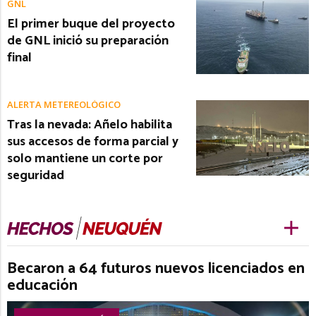
GNL
El primer buque del proyecto
de GNL inició su preparación
final
ALERTA METEREOLÓGICO
Tras la nevada: Añelo habilita
sus accesos de forma parcial y
solo mantiene un corte por
seguridad
Becaron a 64 futuros nuevos licenciados en
educación