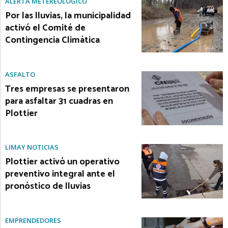
ALERTA METEREOLÓGICO
Por las lluvias, la municipalidad
activó el Comité de
Contingencia Climática
ASFALTO
Tres empresas se presentaron
para asfaltar 31 cuadras en
Plottier
LIMAY NOTICIAS
Plottier activó un operativo
preventivo integral ante el
pronóstico de lluvias
EMPRENDEDORES