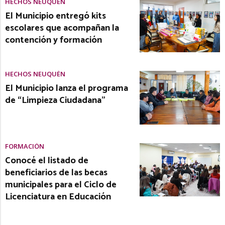
HECHOS NEUQUÉN
El Municipio entregó kits
escolares que acompañan la
contención y formación
HECHOS NEUQUÉN
El Municipio lanza el programa
de “Limpieza Ciudadana”
FORMACIÓN
Conocé el listado de
beneficiarios de las becas
municipales para el Ciclo de
Licenciatura en Educación