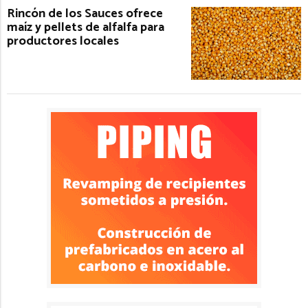
Rincón de los Sauces ofrece
maíz y pellets de alfalfa para
productores locales