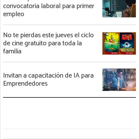
convocatoria laboral para primer
empleo
No te pierdas este jueves el ciclo
de cine gratuito para toda la
familia
Invitan a capacitación de IA para
Emprendedores