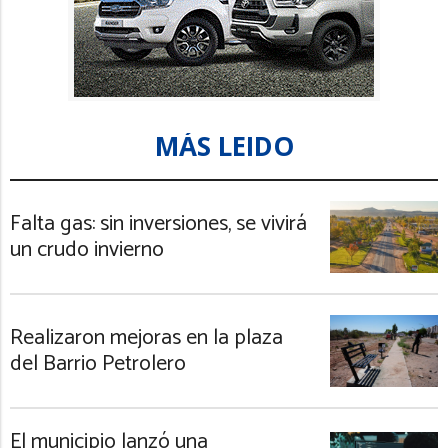
MÁS LEIDO
Falta gas: sin inversiones, se vivirá
un crudo invierno
Realizaron mejoras en la plaza
del Barrio Petrolero
El municipio lanzó una