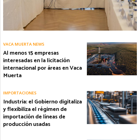
VACA MUERTA NEWS
Al menos 15 empresas
interesadas en la licitación
internacional por áreas en Vaca
Muerta
IMPORTACIONES
Industria: el Gobierno digitaliza
y flexibiliza el régimen de
importación de líneas de
producción usadas