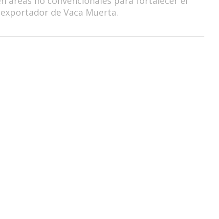
en áreas no convencionales para fortalecer el
 exportador de Vaca Muerta.