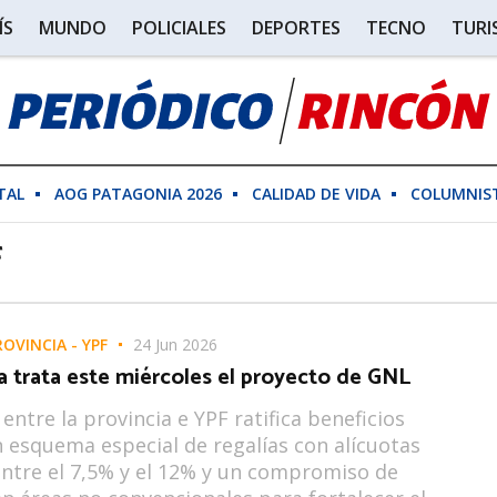
ÍS
MUNDO
POLICIALES
DEPORTES
TECNO
TUR
TAL
AOG PATAGONIA 2026
CALIDAD DE VIDA
COLUMNIS
F
OVINCIA - YPF
24 Jun 2026
a trata este miércoles el proyecto de GNL
entre la provincia e YPF ratifica beneficios
un esquema especial de regalías con alícuotas
entre el 7,5% y el 12% y un compromiso de