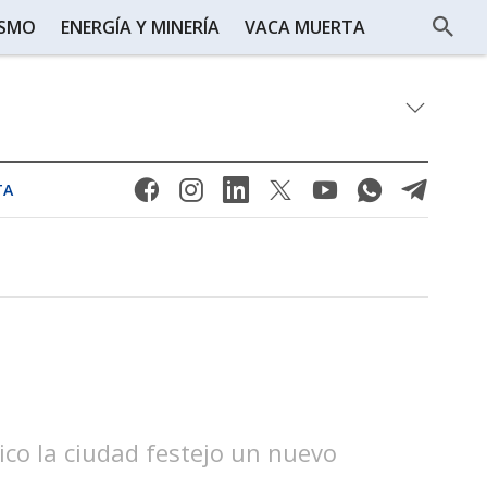
ISMO
ENERGÍA Y MINERÍA
VACA MUERTA
TA
órico la ciudad festejo un nuevo