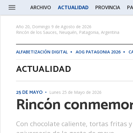
ARCHIVO
ACTUALIDAD
PROVINCIA
PA
Año 20, Domingo 9 de Agosto de 2026
Rincón de los Sauces, Neuquén, Patagonia, Argentina
ALFABETIZACIÓN DIGITAL
AOG PATAGONIA 2026
C
ACTUALIDAD
25 DE MAYO
Lunes 25 de Mayo de 2026
Rincón conmemoró
Con chocolate caliente, tortas fritas y