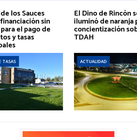
 de los Sauces
El Dino de Rincón s
financiación sin
iluminó de naranja 
 para el pago de
concientización sob
tos y tasas
TDAH
pales
E TASAS
ACTUALIDAD