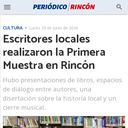
CULTURA
Lunes 29 de Junio de 2026
Escritores locales
realizaron la Primera
Muestra en Rincón
Hubo presentaciones de libros, espacios
de diálogo entre autores, una
disertación sobre la historia local y un
cierre musical.