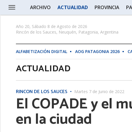
ARCHIVO
ACTUALIDAD
PROVINCIA
PA
Año 20, Sábado 8 de Agosto de 2026
Rincón de los Sauces, Neuquén, Patagonia, Argentina
ALFABETIZACIÓN DIGITAL
AOG PATAGONIA 2026
C
ACTUALIDAD
RINCÓN DE LOS SAUCES
Martes 7 de Junio de 2022
El COPADE y el m
en la ciudad