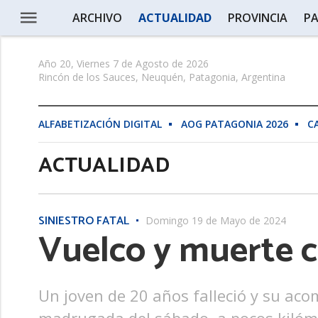
ARCHIVO
ACTUALIDAD
PROVINCIA
PA
Año 20, Viernes 7 de Agosto de 2026
Rincón de los Sauces, Neuquén, Patagonia, Argentina
ALFABETIZACIÓN DIGITAL
AOG PATAGONIA 2026
C
ACTUALIDAD
SINIESTRO FATAL
Domingo 19 de Mayo de 2024
Vuelco y muerte c
Un joven de 20 años falleció y su aco