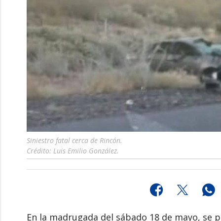
Siniestro fatal cerca de Rincón.
Crédito: Luis Emilio González.
En la madrugada del sábado 18 de mayo, se pr