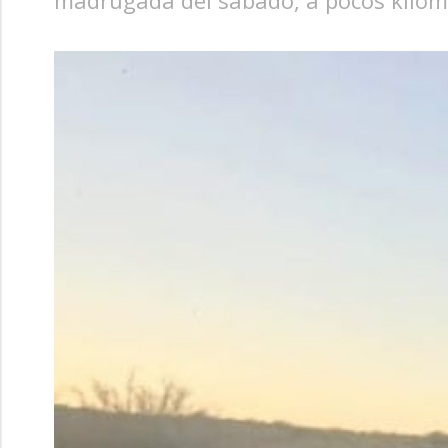
madrugada del sábado, a pocos kilóme