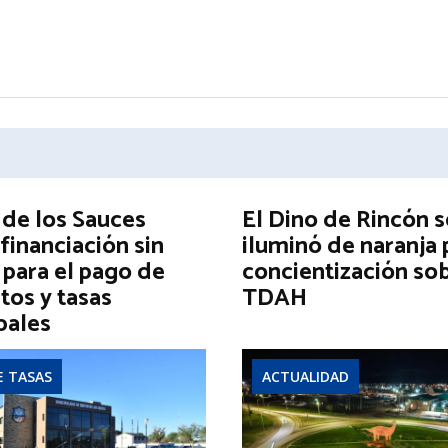
 de los Sauces
El Dino de Rincón s
financiación sin
iluminó de naranja 
 para el pago de
concientización sob
tos y tasas
TDAH
pales
E TASAS
ACTUALIDAD