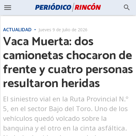
ACTUALIDAD
Jueves 9 de Julio de 2026
Vaca Muerta: dos
camionetas chocaron de
frente y cuatro personas
resultaron heridas
El siniestro vial en la Ruta Provincial N.º
5, en el sector Bajo del Toro. Uno de los
vehículos quedó volcado sobre la
banquina y el otro en la cinta asfáltica.