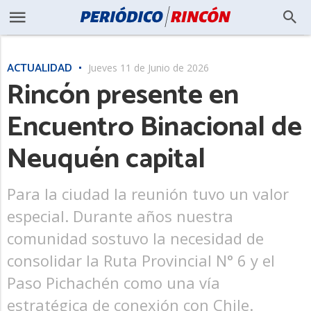
ACTUALIDAD
Jueves 11 de Junio de 2026
Rincón presente en
Encuentro Binacional de
Neuquén capital
Para la ciudad la reunión tuvo un valor
especial. Durante años nuestra
comunidad sostuvo la necesidad de
consolidar la Ruta Provincial N° 6 y el
Paso Pichachén como una vía
estratégica de conexión con Chile.