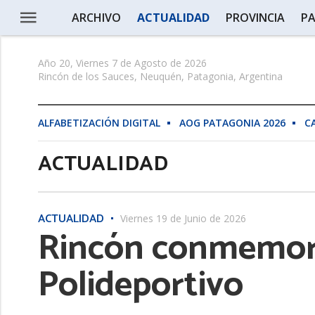
ARCHIVO
ACTUALIDAD
PROVINCIA
PA
Año 20, Viernes 7 de Agosto de 2026
Rincón de los Sauces, Neuquén, Patagonia, Argentina
ALFABETIZACIÓN DIGITAL
AOG PATAGONIA 2026
C
ACTUALIDAD
ACTUALIDAD
Viernes 19 de Junio de 2026
Rincón conmemora 
Polideportivo