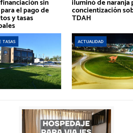
financiación sin
iluminó de naranja 
 para el pago de
concientización sob
tos y tasas
TDAH
pales
E TASAS
ACTUALIDAD