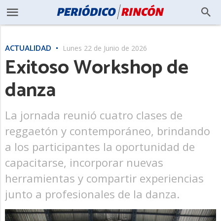
ACTUALIDAD
Lunes 22 de Junio de 2026
Exitoso Workshop de
danza
La jornada reunió cuatro clases de
reggaetón y contemporáneo, brindando
a los participantes la oportunidad de
capacitarse, incorporar nuevas
herramientas y compartir experiencias
junto a profesionales de la danza.