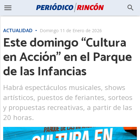
ACTUALIDAD
Domingo 11 de Enero de 2026
Este domingo “Cultura
en Acción” en el Parque
de las Infancias
Habrá espectáculos musicales, shows
artísticos, puestos de feriantes, sorteos
y propuestas recreativas, a partir de las
20 horas.