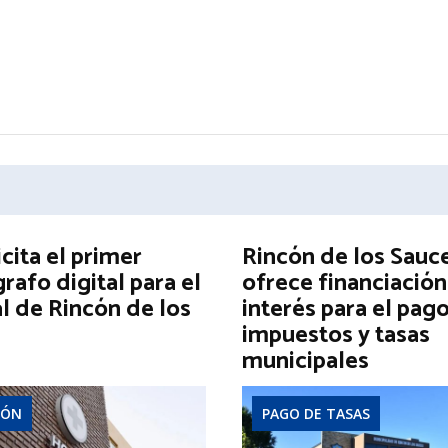
icita el primer
Rincón de los Sauc
afo digital para el
ofrece financiación
l de Rincón de los
interés para el pag
impuestos y tasas
municipales
IÓN
PAGO DE TASAS