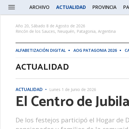
ARCHIVO
ACTUALIDAD
PROVINCIA
PA
Año 20, Sábado 8 de Agosto de 2026
Rincón de los Sauces, Neuquén, Patagonia, Argentina
ALFABETIZACIÓN DIGITAL
AOG PATAGONIA 2026
C
ACTUALIDAD
ACTUALIDAD
Lunes 1 de Junio de 2026
El Centro de Jubi
De los festejos participó el Hogar de