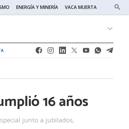
ISMO
ENERGÍA Y MINERÍA
VACA MUERTA
TA
umplió 16 años
pecial junto a jubilados,