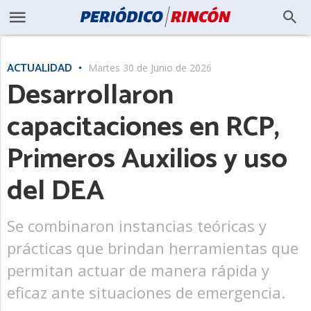
ACTUALIDAD
Martes 30 de Junio de 2026
Desarrollaron
capacitaciones en RCP,
Primeros Auxilios y uso
del DEA
Se combinaron instancias teóricas y
prácticas que brindan herramientas que
permitan actuar de manera rápida y
eficaz ante situaciones de emergencia.