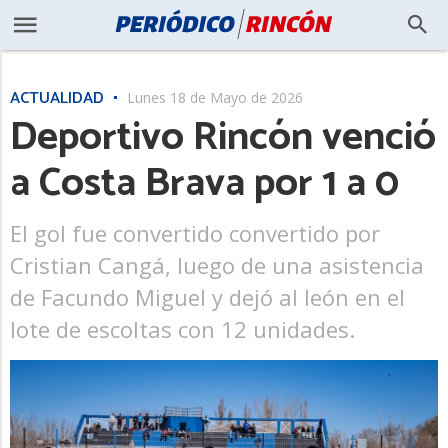
ACTUALIDAD
Lunes 18 de Mayo de 2026
Deportivo Rincón venció
a Costa Brava por 1 a 0
El gol fue convertido convertido por
Cristian Cangá, luego de una asistencia
de Facundo Miguel y dejó al león en el
lote de escoltas con 12 unidades.