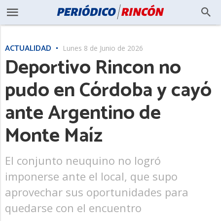
ACTUALIDAD
Lunes 8 de Junio de 2026
Deportivo Rincon no
pudo en Córdoba y cayó
ante Argentino de
Monte Maíz
El conjunto neuquino no logró
imponerse ante el local, que supo
aprovechar sus oportunidades para
quedarse con el encuentro