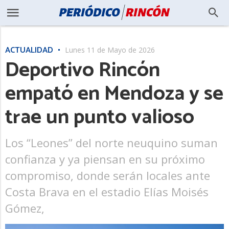
ACTUALIDAD
Lunes 11 de Mayo de 2026
Deportivo Rincón
empató en Mendoza y se
trae un punto valioso
Los “Leones” del norte neuquino suman
confianza y ya piensan en su próximo
compromiso, donde serán locales ante
Costa Brava en el estadio Elías Moisés
Gómez,