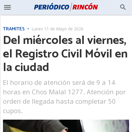
TRÁMITES
Lunes 11 de Mayo de 2026
Del miércoles al viernes,
el Registro Civil Móvil en
la ciudad
El horario de atención será de 9 a 14
horas en Chos Malal 1277. Atención por
orden de llegada hasta completar 50
cupos.