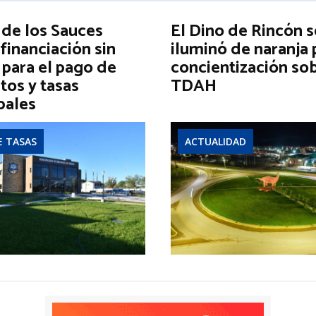
 de los Sauces
El Dino de Rincón s
financiación sin
iluminó de naranja 
 para el pago de
concientización sob
tos y tasas
TDAH
pales
E TASAS
ACTUALIDAD