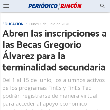
EDUCACIÓN
Lunes 1 de Junio de 2026
Abren las inscripciones a
las Becas Gregorio
Álvarez para la
terminalidad secundaria
Del 1 al 15 de junio, los alumnos activos
de los programas FinEs y FinEs Tec
podrán registrarse de manera virtual
para acceder al apoyo económico