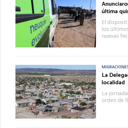
Anunciaron
última qu
El disposi
los últimos
nuevas fec
MIGRACIONE
La Delegac
localidad
La jornada
orden de ll