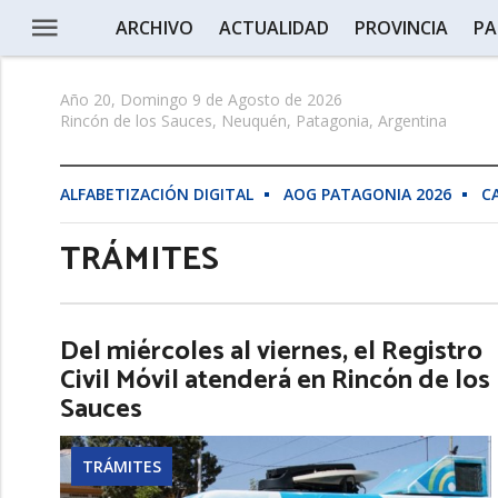
ARCHIVO
ACTUALIDAD
PROVINCIA
PA
Año 20, Domingo 9 de Agosto de 2026
Rincón de los Sauces, Neuquén, Patagonia, Argentina
ALFABETIZACIÓN DIGITAL
AOG PATAGONIA 2026
C
TRÁMITES
Del miércoles al viernes, el Registro
Civil Móvil atenderá en Rincón de los
Sauces
TRÁMITES