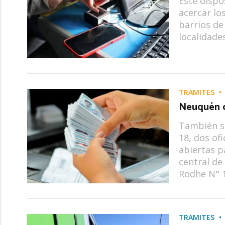
Este dispo
acercar lo
barrios de
localidade
TRÁMITES
Neuquén ca
También se
18, dos of
abiertas p
central de 
Rodhe N° 1
TRÁMITES