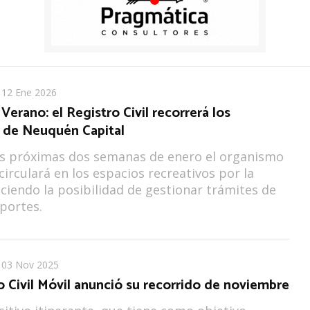
12 Ene 2026
Verano: el Registro Civil recorrerá los
s de Neuquén Capital
as próximas dos semanas de enero el organismo
circulará en los espacios recreativos por la
eciendo la posibilidad de gestionar trámites de
portes.
03 Nov 2025
o Civil Móvil anunció su recorrido de noviembre