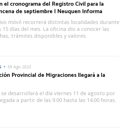
 el cronograma del Registro Civil para la
incena de septiembre | Neuquen Informa
tivo móvil recorrerá distintas localidades durante
 15 días del mes. La oficina dio a conocer las
has, trámites disponibles y valores.
S
09 Ago 2023
ión Provincial de Migraciones llegará a la
 se desarrollará el día viernes 11 de agosto por
egada a partir de las 9.00 hasta las 14.00 horas.