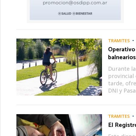
TRÁMITES
Operativo 
balneario
Durante l
provincial 
tarde, ofr
DNI y Pasa
TRÁMITES
El Registr