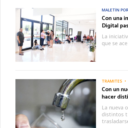
MALETÍN POR
Con una im
Digital pa
La iniciati
que se ace
TRÁMITES
Con un nue
hacer dist
La nueva o
distintos 
trasladars