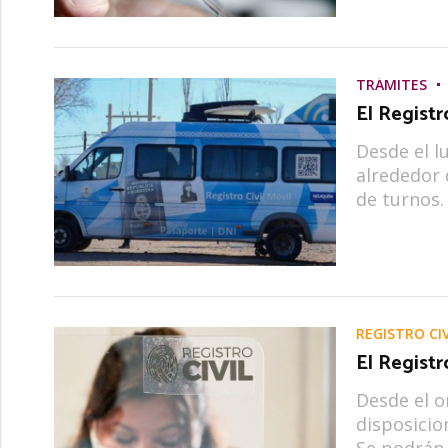
TRÁMITES
El Registr
Desde el lu
alrededor 
de turnos.
REGISTRO CIV
El Registr
Desde el o
disposicio
Se podrán 