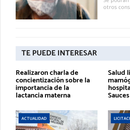
otros cons
TE PUEDE INTERESAR
Realizaron charla de
Salud l
concientización sobre la
mamógr
importancia de la
hospita
lactancia materna
Sauces
ACTUALIDAD
LICITAC