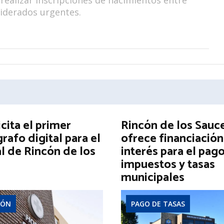
iderados urgentes.
icita el primer
Rincón de los Sauc
afo digital para el
ofrece financiación
l de Rincón de los
interés para el pag
impuestos y tasas
municipales
IÓN
PAGO DE TASAS