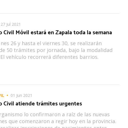
27 Jul 2021
o Civil Móvil estará en Zapala toda la semana
nes 26 y hasta el viernes 30, se realizarán
de 50 trámites por jornada, bajo la modalidad
 El vehículo recorrerá diferentes barrios.
IL
01 Jun 2021
o Civil atiende trámites urgentes
rganismo lo confirmaron a raíz de las nuevas
nes que comenzaron a regir hoy en la provincia.
realizar inscripciones de nacimientos entre