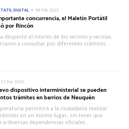
TÁTIL DIGITAL
08 Feb 2023
portante concurrencia, el Maletín Portátil
só por Rincón
va despertó el interés de los vecinos y vecinas
rcaron a consultar por diferentes trámites.
17 Ene 2023
vo dispositivo interministerial se pueden
intos trámites en barrios de Neuquén
peratoria permitirá a la ciudadanía realizar
trámites en un mismo lugar, sin tener que
e a diversas dependencias oficiales.