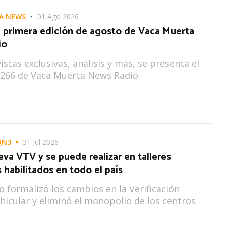
A NEWS
01 Ago 2026
a primera edición de agosto de Vaca Muerta
io
istas exclusivas, análisis y más, se presenta el
266 de Vaca Muerta News Radio.
QN3
31 Jul 2026
eva VTV y se puede realizar en talleres
habilitados en todo el país
o formalizó los cambios en la Verificación
hicular y eliminó el monopolio de los centros