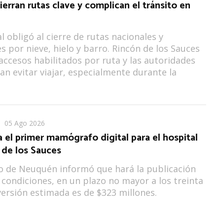
erran rutas clave y complican el tránsito en
l obligó al cierre de rutas nacionales y
es por nieve, hielo y barro. Rincón de los Sauces
accesos habilitados por ruta y las autoridades
n evitar viajar, especialmente durante la
05 Ago 2026
ta el primer mamógrafo digital para el hospital
 de los Sauces
o de Neuquén informó que hará la publicación
 condiciones, en un plazo no mayor a los treinta
nversión estimada es de $323 millones.