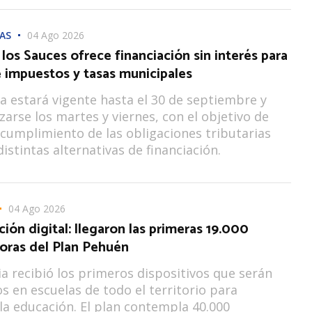
AS
04 Ago 2026
los Sauces ofrece financiación sin interés para
 impuestos y tasas municipales
iva estará vigente hasta el 30 de septiembre y
izarse los martes y viernes, con el objetivo de
el cumplimiento de las obligaciones tributarias
istintas alternativas de financiación.
04 Ago 2026
ción digital: llegaron las primeras 19.000
ras del Plan Pehuén
ia recibió los primeros dispositivos que serán
os en escuelas de todo el territorio para
 la educación. El plan contempla 40.000