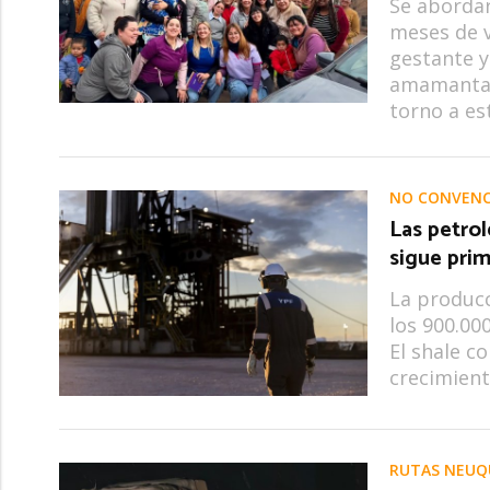
Se abordar
meses de v
gestante y
amamantar 
torno a es
NO CONVENC
Las petro
sigue prim
La producc
los 900.00
El shale c
crecimient
RUTAS NEUQ