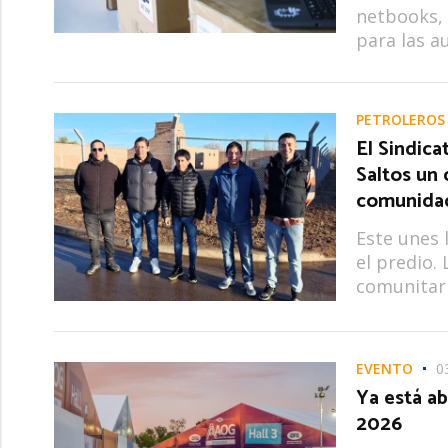
netbooks, 
para las au
PETROLEROS
El Sindica
Saltos un 
comunida
Este unes 
el predio. 
comunitari
EVENTO
0
Ya está ab
2026