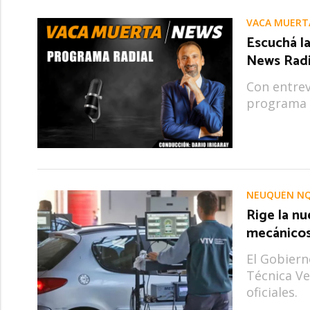
VACA MUERT
Escuchá l
News Rad
Con entrev
programa 
NEUQUÉN N
Rige la nu
mecánicos 
El Gobiern
Técnica Ve
oficiales.