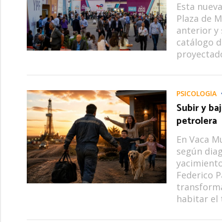
Esta nueva
Plaza de M
anterior y
catálogo d
proyectad
PSICOLOGÍA
Subir y ba
petrolera
En Vaca Mu
según diag
yacimiento
Federico P
transforma
habitar el