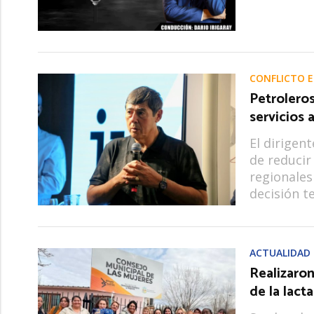
CONFLICTO 
Petrolero
servicios 
El dirigen
de reducir
regionales
decisión t
ACTUALIDAD
Realizaron
de la lact