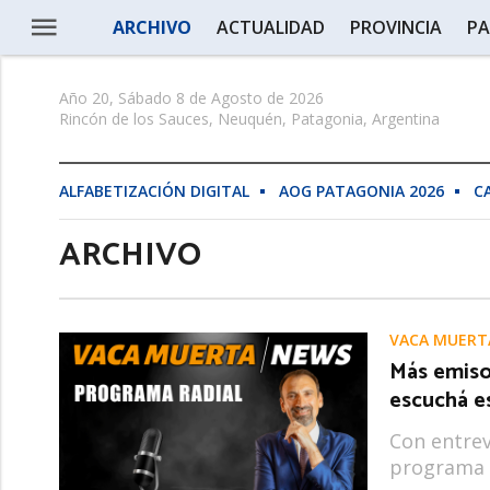
ARCHIVO
ACTUALIDAD
PROVINCIA
PA
Año 20, Sábado 8 de Agosto de 2026
Rincón de los Sauces, Neuquén, Patagonia, Argentina
ALFABETIZACIÓN DIGITAL
AOG PATAGONIA 2026
C
ARCHIVO
VACA MUERT
Más emiso
escuchá e
Con entrev
programa 