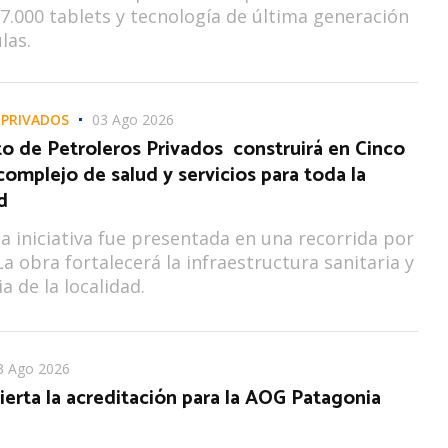
7.000 tablets y tecnología de última generación
las.
 PRIVADOS
03 Ago 2026
to de Petroleros Privados construirá en Cinco
complejo de salud y servicios para toda la
d
la iniciativa fue presentada en una recorrida por
La obra fortalecerá la infraestructura sanitaria y
a de la localidad.
3 Ago 2026
ierta la acreditación para la AOG Patagonia