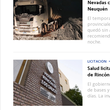
Nevadas ci
Neuquén
El tempora
provincial
quedó sin 
recomienda
noche.
LICITACIÓN
Salud lici
de Rincón
El gobiern
de bases y
días. La i