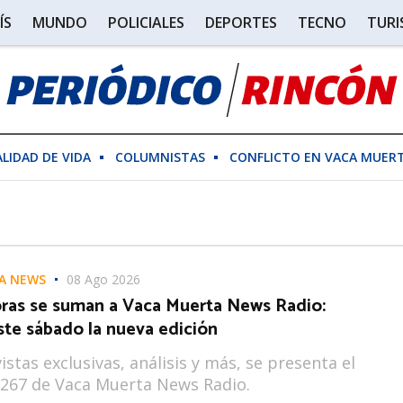
ÍS
MUNDO
POLICIALES
DEPORTES
TECNO
TUR
ALIDAD DE VIDA
COLUMNISTAS
CONFLICTO EN VACA MUER
A NEWS
08 Ago 2026
ras se suman a Vaca Muerta News Radio:
ste sábado la nueva edición
istas exclusivas, análisis y más, se presenta el
267 de Vaca Muerta News Radio.