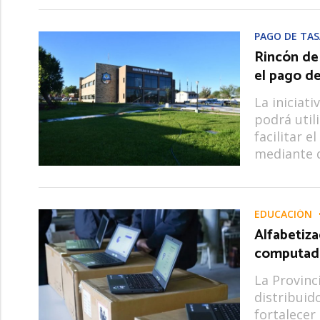
PAGO DE TAS
Rincón de 
el pago de
La iniciat
podrá util
facilitar 
mediante d
EDUCACIÓN
Alfabetiza
computado
La Provinc
distribuid
fortalecer