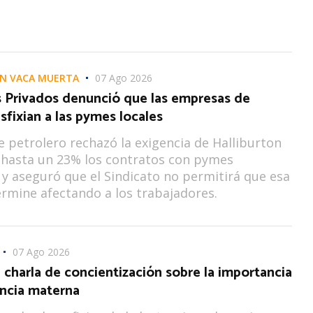
EN VACA MUERTA
07 Ago 2026
s Privados denunció que las empresas de
asfixian a las pymes locales
te petrolero rechazó la exigencia de Halliburton
 hasta un 23% los contratos con pymes
 y aseguró que el Sindicato no permitirá que esa
ermine afectando a los trabajadores.
07 Ago 2026
 charla de concientización sobre la importancia
ancia materna